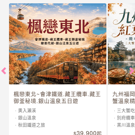
楓戀東北~會津鐵道.藏王纜車.藏王
九州福岡
御釜秘境.銀山溫泉五日遊
蟹溫泉精
奧入瀨溪
三大蟹吃
銀山溫泉
別府纜車
秋田鐵道之旅
黑川溫泉
39,900
起