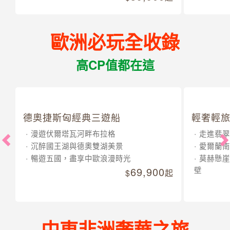
歐洲必玩全收錄
高CP值都在這
德奧捷斯匈經典三遊船
輕奢輕旅
漫遊伏爾塔瓦河畔布拉格
走進翡翠
沉醉國王湖與德奧雙湖美景
愛爾蘭南
暢遊五國，盡享中歐浪漫時光
莫赫懸崖
69,900
壁
起
中東非洲奢華之旅