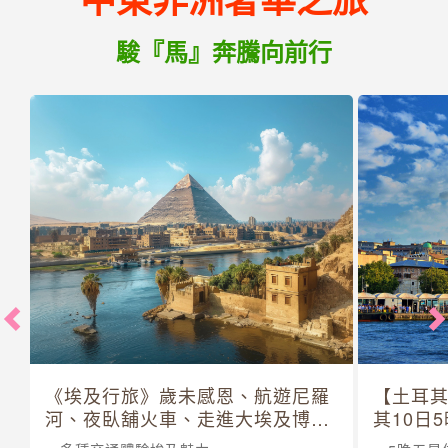
駿『馬』奔騰向前行
《埃及行旅》歲未感恩、航遊尼羅
【土耳
河、夜臥舖火車、走進大埃及博物
其10日
館 10 日