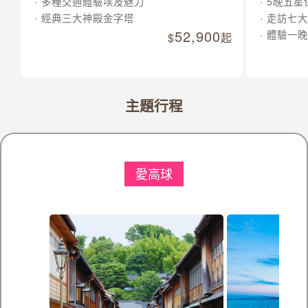
多種交通體驗埃及魅力
5晚五星
經典三大神殿金字塔
走訪七大
52,900
體驗一晚
起
主題行程
愛高球