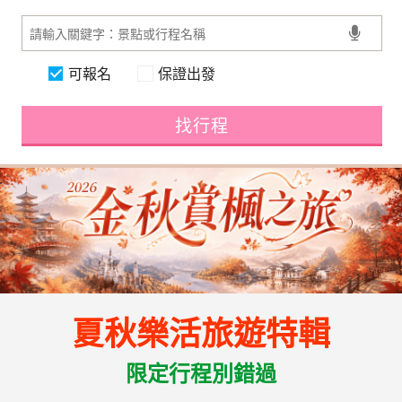
可報名
保證出發
找行程
夏秋樂活旅遊特輯
限定行程別錯過