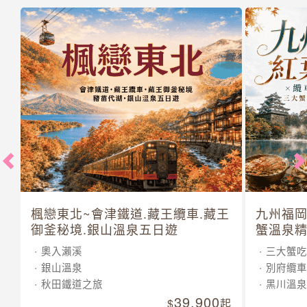
楓戀東北~會津鐵道.藏王纜車.藏王
九州福岡
御釜秘境.銀山溫泉五日遊
蟹溫泉精
奧入瀨溪
三大蟹吃
銀山溫泉
別府纜車
秋田鐵道之旅
黑川溫泉
39,900
起