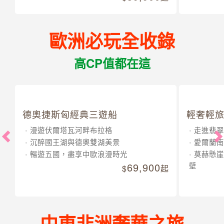
歐洲必玩全收錄
高CP值都在這
德奧捷斯匈經典三遊船
輕奢輕旅
漫遊伏爾塔瓦河畔布拉格
走進翡翠
沉醉國王湖與德奧雙湖美景
愛爾蘭南
暢遊五國，盡享中歐浪漫時光
莫赫懸崖
69,900
壁
起
中東非洲奢華之旅