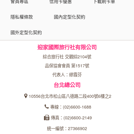
會員專區
信用卡優惠
下載刷卡單
隱私權條款
國內定型化契約
國外定型化契約
迎家國際旅行社有限公司
綜合旅行社 交觀綜2104號
品保協會會員 第1517號
代表人：繆霞芬
台北總公司
10556台北市松山區八德路二段400號6樓之2
專線：(02)6600-1688
傳真：(02)6600-2149
統一編號：27366902