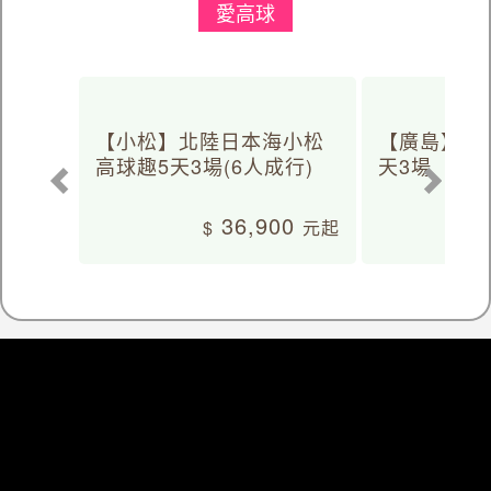
愛高球
【小松】北陸日本海小松
【廣島】日
高球趣5天3場(6人成行)
天3場
36,900