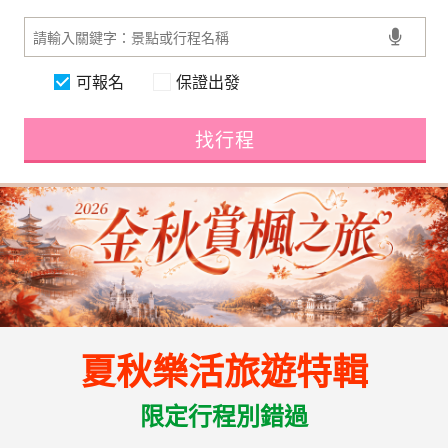
可報名
保證出發
找行程
夏秋樂活旅遊特輯
限定行程別錯過