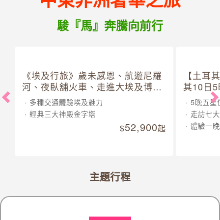
駿『馬』奔騰向前行
《埃及行旅》歲未感恩、航遊尼羅
【土耳
河、夜臥舖火車、走進大埃及博物
其10日
館 10 日
多種交通體驗埃及魅力
5晚五星
經典三大神殿金字塔
走訪七大
52,900
體驗一晚
起
主題行程