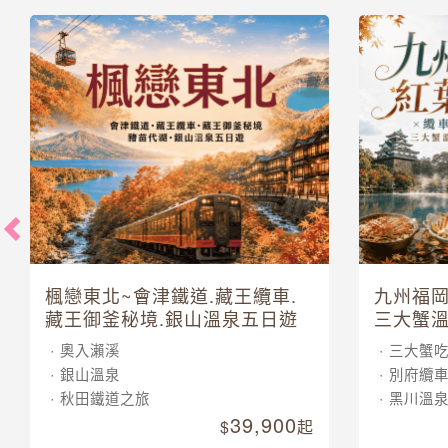
楓戀東北~會津鐵道.藏王纜車.
九州福岡
藏王御釜秘境.銀山溫泉五日遊
三大蟹溫
奧入瀨溪
三大蟹
銀山溫泉
別府纜
秋田鐵道之旅
黑川溫