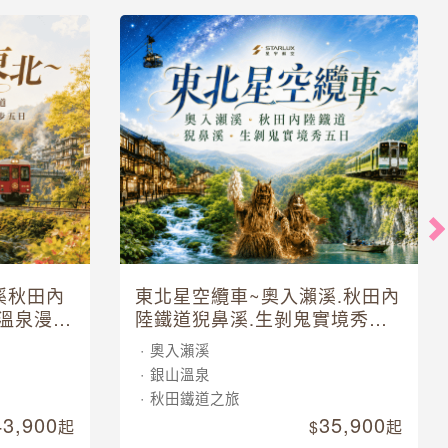
溪秋田內
東北星空纜車~奧入瀨溪.秋田內
溫泉漫步
陸鐵道猊鼻溪.生剝鬼實境秀五
日
奧入瀨溪
銀山溫泉
秋田鐵道之旅