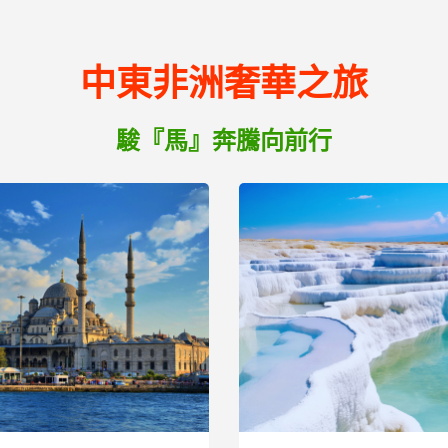
中東非洲奢華之旅
駿『馬』奔騰向前行