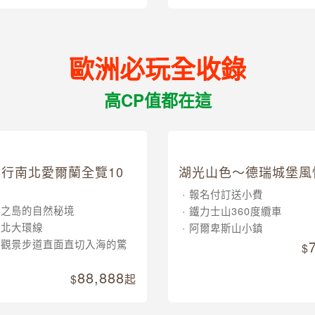
36,900
起
歐洲必玩全收錄
高CP值都在這
行南北愛爾蘭全覽10
湖光山色～德瑞城堡風
報名付訂送小費
翠之島的自然秘境
鐵力士山360度纜車
南北大環線
阿爾卑斯山小鎮
崖觀景步道直面直切入海的驚
88,888
起