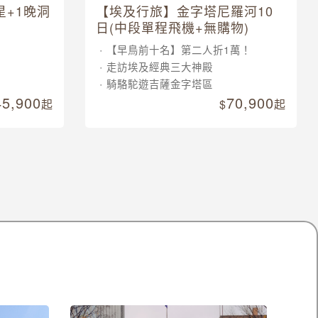
星+1晚洞
【埃及行旅】金字塔尼羅河10
日(中段單程飛機+無購物)
【早鳥前十名】第二人折1萬！
走訪埃及經典三大神殿
騎駱駝遊吉薩金字塔區
45,900
70,900
起
起