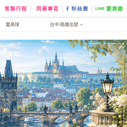
客製行程
同業專區
粉絲團
愛旅遊
愛高球
台中/高雄出發