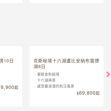
43,900
35,900
起
起
情10日
克斯秘境十六湖盧比安納布雷德
湖8日
東歐金秋秘境
十六湖美景
78,900
感受最浪漫的秋日風景
起
69,800
起