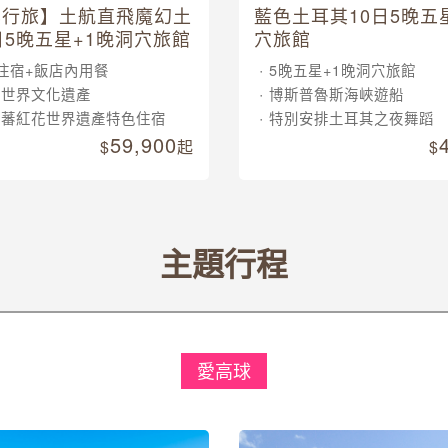
其行旅】土航直飛魔幻土
藍色土耳其10日5晚五
日5晚五星+1晚洞穴旅館
穴旅館
住宿+飯店內用餐
5晚五星+1晚洞穴旅館
大世界文化遺產
博斯普魯斯海峽遊船
晚蕃紅花世界遺產特色住宿
特別安排土耳其之夜舞蹈
59,900
起
主題行程
愛高球