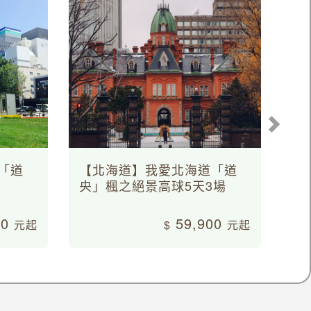
「道
【北海道】我愛北海道「道
央」楓之絕景高球5天3場
00
59,900