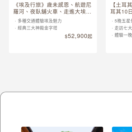
《埃及行旅》歲未感恩、航遊尼
【土耳
羅河、夜臥舖火車、走進大埃及
耳其10
博物館 10 日
多種交通體驗埃及魅力
5晚五星
經典三大神殿金字塔
走訪七
52,900
體驗一
起