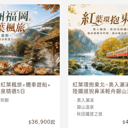
紅葉楓旅×纜車遊船×
紅葉環抱東北~奧入瀨
泉精選5日
陸鐵道猊鼻溪輕舟銀山
五日
吃到飽
奧入瀨溪
車
銀山溫泉
泉
秋田鐵道之旅