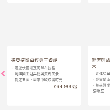
39,900
起
德奧捷斯匈經典三遊船
輕奢輕旅
天
漫遊伏爾塔瓦河畔布拉格
走進翡
沉醉國王湖與德奧雙湖美景
愛爾蘭
暢遊五國，盡享中歐浪漫時光
69,900
莫赫懸
起
濤峭壁