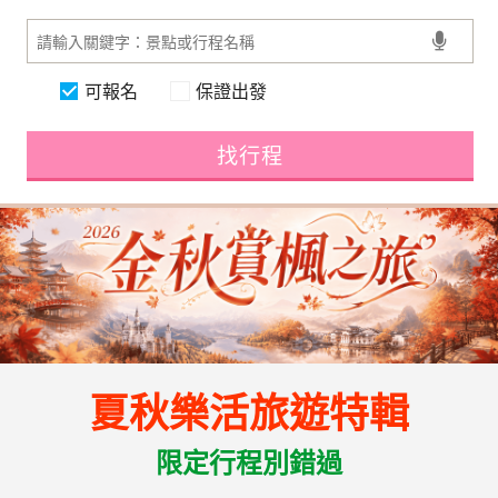
可報名
保證出發
找行程
夏秋樂活旅遊特輯
限定行程別錯過