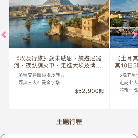
《埃及行旅》歲未感恩、航遊尼羅
【土耳
河、夜臥舖火車、走進大埃及博物
其10日
館 10 日
多種交通體驗埃及魅力
5晚五星
經典三大神殿金字塔
走訪七大
52,900
體驗一晚
起
主題行程