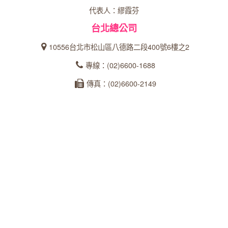
代表人：繆霞芬
台北總公司
10556台北市松山區八德路二段400號6樓之2
專線：(02)6600-1688
傳真：(02)6600-2149
統一編號：27366902
台中分公司
40358台中市西區忠明南路303號24樓之5
專線：04-23162600
傳真：04-22360573
統一編號：93535253