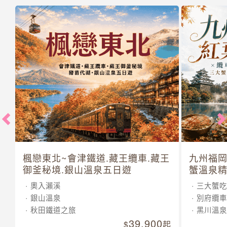
楓戀東北~會津鐵道.藏王纜車.藏王
九州福岡
御釜秘境.銀山溫泉五日遊
蟹溫泉精
奧入瀨溪
三大蟹吃
銀山溫泉
別府纜車
秋田鐵道之旅
黑川溫泉
39,900
起