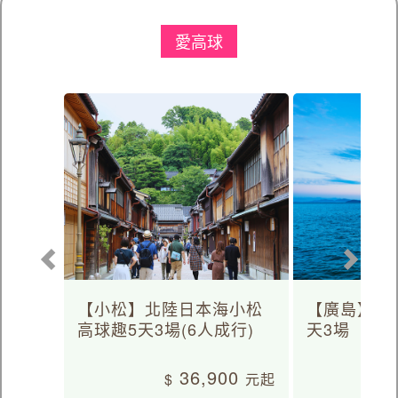
愛高球
【小松】北陸日本海小松
【廣島】日
高球趣5天3場(6人成行)
天3場
36,900