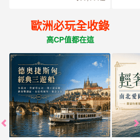
歐洲必玩全收錄
高CP值都在這