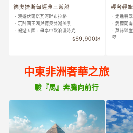
德奧捷斯匈經典三遊船
輕奢輕旅
漫遊伏爾塔瓦河畔布拉格
走進翡翠
沉醉國王湖與德奧雙湖美景
愛爾蘭南
暢遊五國，盡享中歐浪漫時光
莫赫懸崖
69,900
壁
起
中東非洲奢華之旅
駿『馬』奔騰向前行