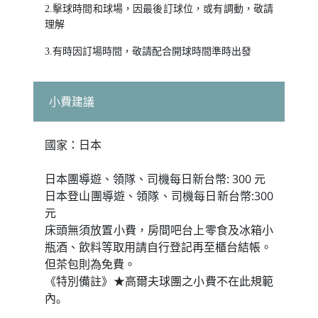
2.擊球時間和球場，因最後訂球位，或有調動，敬請
理解
3.有時因訂場時間，敬請配合開球時間準時出發
小費建議
國家：日本
日本團導遊、領隊、司機每日新台幣: 300 元
日本登山團導遊、領隊、司機每日新台幣:300
元
床頭無須放置小費，房間吧台上零食及冰箱小
瓶酒、飲料等取用請自行登記再至櫃台結帳。
但茶包則為免費。
《特別備註》★高爾夫球團之小費不在此規範
內｡