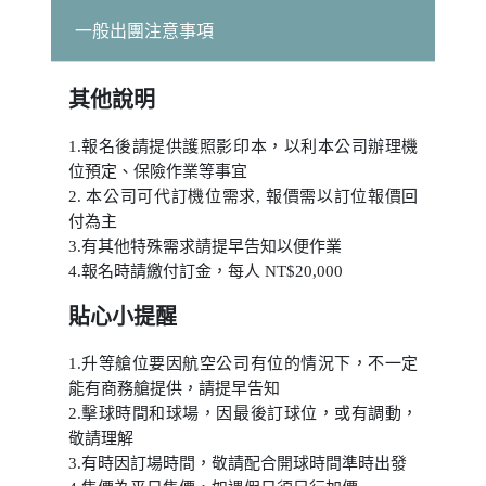
一般出團注意事項
其他說明
1.報名後請提供護照影印本，以利本公司辦理機
位預定、保險作業等事宜
2. 本公司可代訂機位需求, 報價需以訂位報價回
付為主
3.有其他特殊需求請提早告知以便作業
4.
報名時請繳付訂金，每人 NT$20,000
貼心小提醒
1.升等艙位要因航空公司有位的情況下，不一定
能有商務艙提供，請提早告知
2.擊球時間和球場，因最後訂球位，或有調動，
敬請理解
3.有時因訂場時間，敬請配合開球時間準時出發