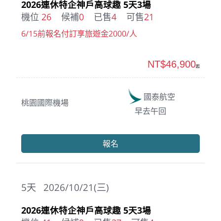
2026連休特企神戶高球趣 5天3場
機位
26
候補
0
已售
4
可售
21
6/15前報名付訂享旅遊金2000/人
NT$46,900
起
國泰航空
桃園國際機場
早去午回
報名
5
天
2026/10/21(三)
2026連休特企神戶高球趣 5天3場