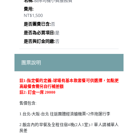
領隊司機小費服務費
NT$1,500
否
是
否
團票說明
註1:指定餐的定義:球場有基本款套餐可供選擇，如點更
高級餐食需另自行補差額
註2: 訂金一席 20000
售價包含:
1.台北-大阪-台北 往返團體經濟艙機票+2件拖運行李
2.飯店內的早餐及全程住宿4晚(2人1室) // 單人請補單人
房差