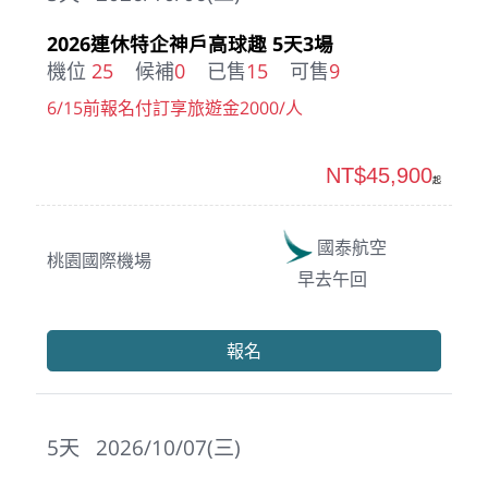
2026連休特企神戶高球趣 5天3場
機位
25
候補
0
已售
15
可售
9
6/15前報名付訂享旅遊金2000/人
NT$45,900
起
國泰航空
桃園國際機場
早去午回
報名
5
天
2026/10/07(三)