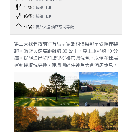
午餐
：敬請自理
晚餐
：敬請自理
住宿
：神戶大倉酒店或同等級
第三天我們將前往
有馬皇家鄉村俱樂部享受揮桿樂
趣。飯店與球場距離約 30 公里，專車車程約 40 分
鐘。提醒您出發前請記得攜帶盥洗包，以便在球場
運動後梳洗更換，晚間則續住神戶大倉酒店休息。