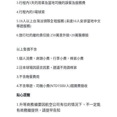
3.行桯內5天的用車及當地司機的誤餐及服務費
4.行程內的3場球資
5.16人以上台灣派領隊全程服務 (未達16人安排當地中文
導遊服務)
6.旅行社的履約責任險 250萬意外險+20萬醫療險
以上售價不含
1.個人消費，床頭小費，行李小費，桿弟小費
2.日本球場因語言因素，建議不用請桿弟
3.不含晚餐費用
4.不含導遊、司機小費(NTD1500/人)隨團費徵收
貼心提醒
1.升等商務艙要因航空公司有位的情況下，不一定能
有商務艙提供，請提早告知