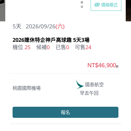
價格模式
5
天
2026/09/26
(六)
2026連休特企神戶高球趣 5天3場
機位
25
候補
0
已售
0
可售
24
NT$46,900
起
國泰航空
桃園國際機場
早去午回
報名