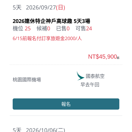
5
天
2026/09/27
(日)
2026連休特企神戶高球趣 5天3場
機位
25
候補
0
已售
0
可售
24
6/15前報名付訂享旅遊金2000/人
NT$45,900
起
國泰航空
桃園國際機場
早去午回
報名
5
天
2026/10/06(二)