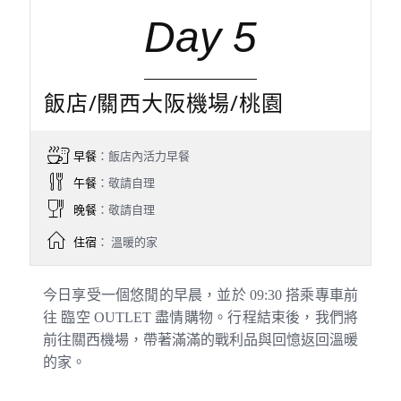
Day 5
飯店/關西大阪機場/桃園
早餐
：飯店內活力早餐
午餐
：敬請自理
晚餐
：敬請自理
住宿
： 溫暖的家
今日享受一個悠閒的早晨，並於 09:30 搭乘專車前
往 臨空 OUTLET 盡情購物。行程結束後，我們將
前往關西機場，帶著滿滿的戰利品與回憶返回溫暖
的家。