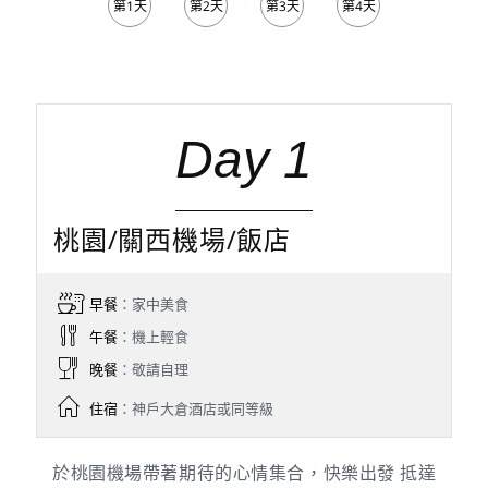
第1天
第2天
第3天
第4天
第5天
Day 1
桃園/關西機場/飯店
早餐
：家中美食
午餐
：機上輕食
晚餐
：敬請自理
住宿
：神戶大倉酒店或同等級
於桃園機場帶著期待的心情集合，快樂出發 抵達