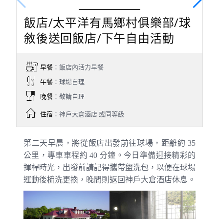
飯店/太平洋有馬鄉村俱樂部/球
敘後送回飯店/下午自由活動
早餐
：飯店內活力早餐
午餐
：球場自理
晚餐
：敬請自理
住宿
：神戶大倉酒店 或同等級
第二天早晨，將從飯店出發前往球場，距離約 35
公里，專車車程約 40 分鐘。今日準備迎接精彩的
揮桿時光，出發前請記得攜帶盥洗包，以便在球場
運動後梳洗更換，晚間則返回神戶大倉酒店休息。