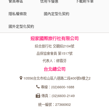
會員專區
信用卡優惠
下載刷卡單
隱私權條款
國內定型化契約
國外定型化契約
迎家國際旅行社有限公司
綜合旅行社 交觀綜2104號
品保協會會員 第1517號
代表人：繆霞芬
台北總公司
10556台北市松山區八德路二段400號6樓之2
專線：(02)6600-1688
傳真：(02)6600-2149
統一編號：27366902