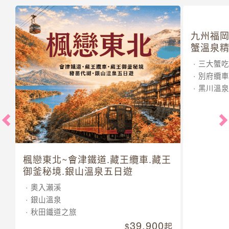
楓戀東北~會津鐵道.藏王纜車.藏王
九州福岡
御釜秘境.銀山溫泉五日遊
蟹溫泉精
奧入瀨溪
三大蟹吃
銀山溫泉
別府纜車
秋田鐵道之旅
黑川溫泉
39,900
起