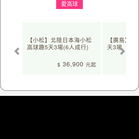
愛高球
【小松】北陸日本海小松
【廣島】日
高球趣5天3場(6人成行)
天3場
36,900