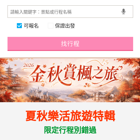
可報名
保證出發
找行程
夏秋樂活旅遊特輯
限定行程別錯過