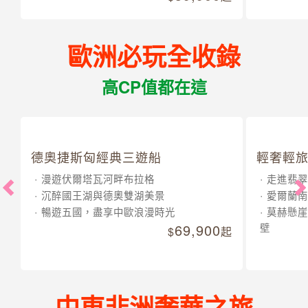
歐洲必玩全收錄
高CP值都在這
德奧捷斯匈經典三遊船
輕奢輕旅
漫遊伏爾塔瓦河畔布拉格
走進翡翠
沉醉國王湖與德奧雙湖美景
愛爾蘭南
暢遊五國，盡享中歐浪漫時光
莫赫懸崖
69,900
壁
起
中東非洲奢華之旅