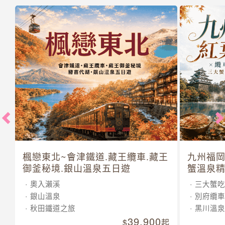
楓戀東北~會津鐵道.藏王纜車.藏王
九州福岡
御釜秘境.銀山溫泉五日遊
蟹溫泉精
奧入瀨溪
三大蟹吃
銀山溫泉
別府纜車
秋田鐵道之旅
黑川溫泉
39,900
起