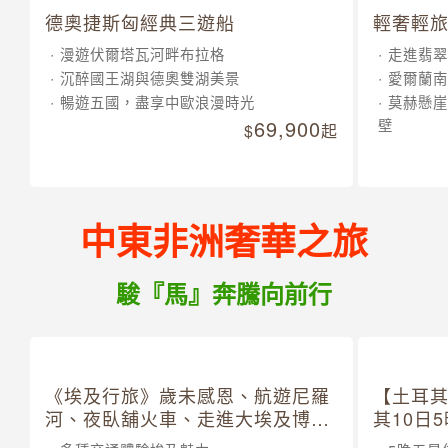
德奧捷斯匈經典三遊船
輕奢輕旅
漫遊伏爾塔瓦河畔布拉格
走進翡翠
沉醉國王湖與德奧雙湖美景
愛爾蘭南
暢遊五國，盡享中歐浪漫時光
莫赫懸崖
69,900
壁
起
中東非洲奢華之旅
駿『馬』奔騰向前行
《埃及行旅》歲未感恩、航遊尼羅
【土耳
河、夜臥舖火車、走進大埃及博物
其10日
館 10 日