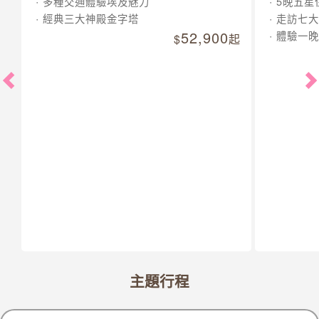
多種交通體驗埃及魅力
5晚五星
經典三大神殿金字塔
走訪七大
52,900
體驗一晚
起
主題行程