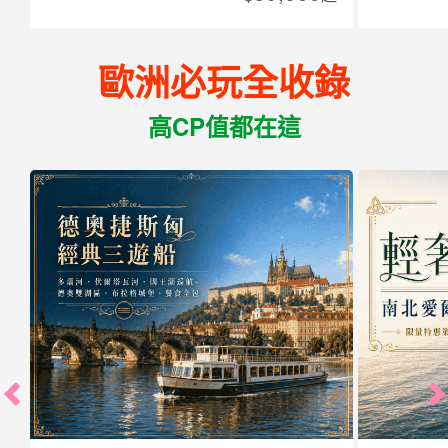
歐洲必玩全收錄
高CP值都在這