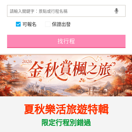
可報名
保證出發
找行程
夏秋樂活旅遊特輯
限定行程別錯過