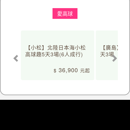
愛高球
【小松】北陸日本海小松
【廣島】日
高球趣5天3場(6人成行)
天3場
36,900