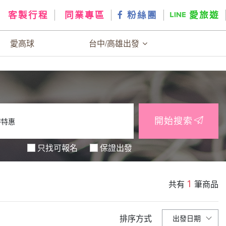
客製行程
同業專區
粉絲團
愛旅遊
愛高球
台中/高雄出發
開始搜索
只找可報名
保證出發
1
共有
筆商品
排序方式