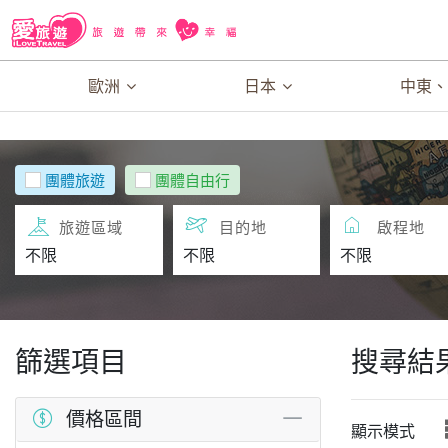
歐洲
日本
中東
團體旅遊
團體自由行
旅遊區域
目的地
啟程地
篩選項目
搜尋結
價格區間
顯示模式