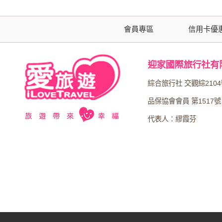
會員專區
信用卡優
迎家國際旅行社有
綜合旅行社 交觀綜210
品保協會會員 第1517號
代表人：繆霞芬