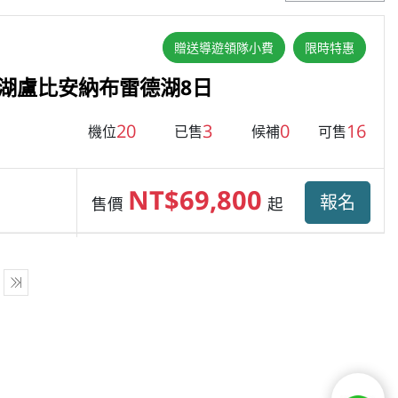
贈送導遊領隊小費
限時特惠
湖盧比安納布雷德湖8日
20
3
0
16
機位
已售
候補
可售
NT$69,800
報名
售價
起