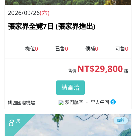
2026/09/26
(六)
張家界全覽7日 (張家界進出)
0
0
0
0
機位
已售
候補
可售
NT$29,800
售價
起
請電洽
澳門航空
早去午回
桃園國際機場
8
團體
天