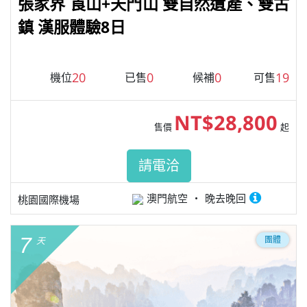
張家界 崀山+天門山 雙自然遺產、雙古
鎮 漢服體驗8日
20
0
0
19
機位
已售
候補
可售
NT$28,800
售價
起
請電洽
澳門航空
晚去晚回
桃園國際機場
7
團體
天