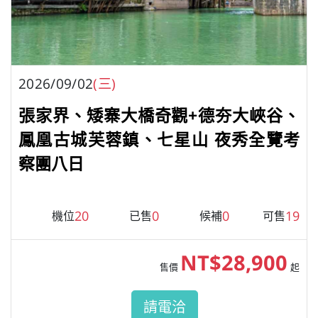
2026/09/02
(三)
張家界、矮寨大橋奇觀+德夯大峽谷、
鳳凰古城芙蓉鎮、七星山 夜秀全覽考
察團八日
20
0
0
19
機位
已售
候補
可售
NT$28,900
售價
起
請電洽