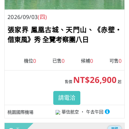
2026/09/03
(四)
張家界 鳳凰古城、天門山、《赤壁・
借東風》秀 全覽考察團八日
0
0
0
0
機位
已售
候補
可售
NT$26,900
售價
起
請電洽
華信航空
午去午回
桃園國際機場
團體