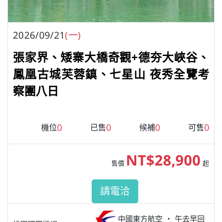
2026/09/21
(一)
張家界、矮寨大橋奇觀+德夯大峽谷、
鳳凰古城芙蓉鎮、七星山 夜秀全覽考
察團八日
0
0
0
0
機位
已售
候補
可售
NT$28,900
售價
起
請電洽
中國東方航空
午去早回