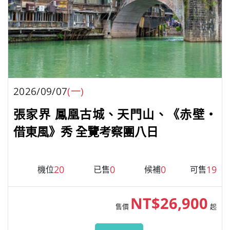
2026/09/07
(一)
張家界 鳳凰古城、天門山、《赤壁・
借東風》秀 全覽考察團八日
20
0
0
19
機位
已售
候補
可售
NT$26,900
售價
起