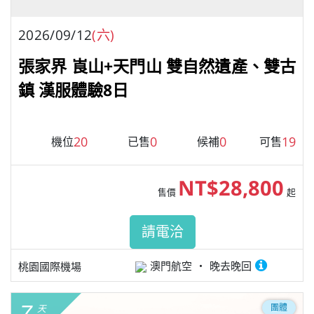
2026/09/12
(六)
張家界 崀山+天門山 雙自然遺產、雙古
鎮 漢服體驗8日
20
0
0
19
機位
已售
候補
可售
NT$28,800
售價
起
請電洽
澳門航空
晚去晚回
桃園國際機場
7
團體
天