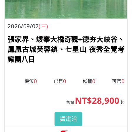
2026/09/02
(三)
張家界、矮寨大橋奇觀+德夯大峽谷、
鳳凰古城芙蓉鎮、七星山 夜秀全覽考
察團八日
0
0
0
0
機位
已售
候補
可售
NT$28,900
售價
起
請電洽