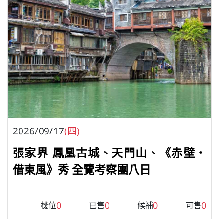
2026/09/17
(四)
張家界 鳳凰古城、天門山、《赤壁・
借東風》秀 全覽考察團八日
0
0
0
0
機位
已售
候補
可售