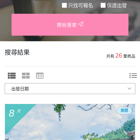
只找可報名
保證出發
開始搜索
搜尋結果
26
共有
筆商品
8
團體
天