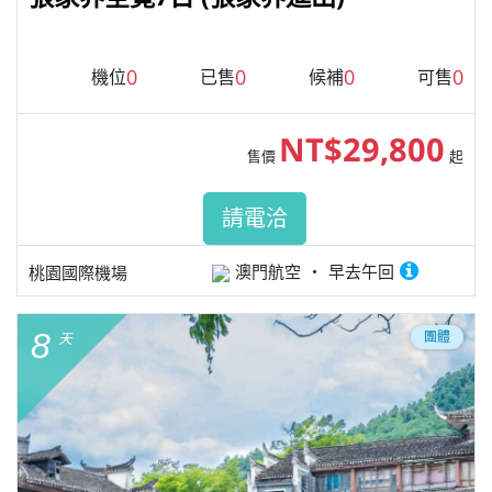
0
0
0
0
機位
已售
候補
可售
NT$29,800
售價
起
請電洽
澳門航空
早去午回
桃園國際機場
8
團體
天