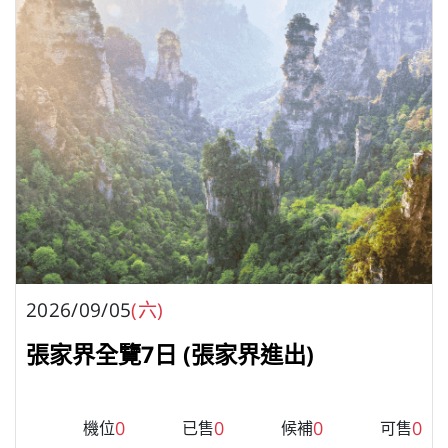
2026/09/05
(六)
張家界全覽7日 (張家界進出)
0
0
0
0
機位
已售
候補
可售