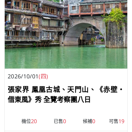
2026/10/01
(四)
張家界 鳳凰古城、天門山、《赤壁・
借東風》秀 全覽考察團八日
20
0
0
19
機位
已售
候補
可售