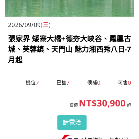
2026/09/09
(三)
張家界 矮寨大橋+德夯大峽谷、鳳凰古
城、芙蓉鎮、天門山 魅力湘西秀八日-7
月起
7
7
0
0
機位
已售
候補
可售
NT$30,900
售價
起
請電洽