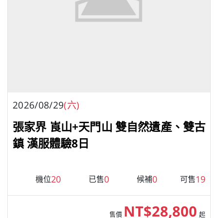
2026/08/29
(六)
張家界 崀山+天門山 雙自然遺產、雙古
鎮 漢服體驗8日
20
0
0
19
機位
已售
候補
可售
NT$28,800
售價
起