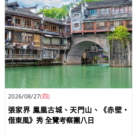
2026/08/27
(四)
張家界 鳳凰古城、天門山、《赤壁・
借東風》秀 全覽考察團八日