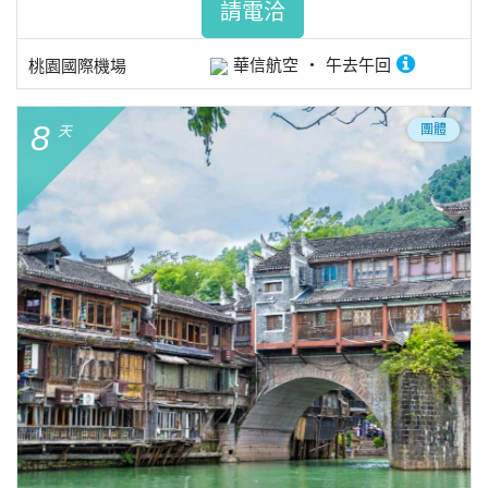
請電洽
華信航空
午去午回
桃園國際機場
8
團體
天