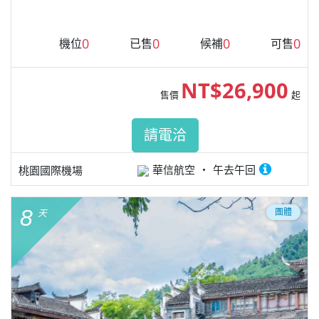
0
0
0
0
機位
已售
候補
可售
NT$26,900
售價
起
請電洽
華信航空
午去午回
桃園國際機場
8
團體
天