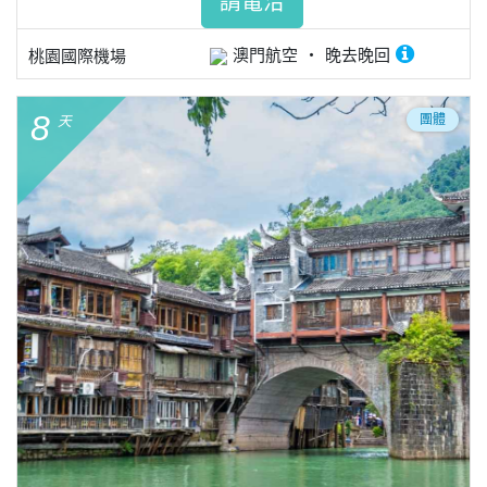
請電洽
澳門航空
晚去晚回
桃園國際機場
8
團體
天