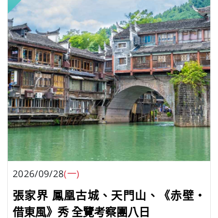
2026/09/28
(一)
張家界 鳳凰古城、天門山、《赤壁・
借東風》秀 全覽考察團八日