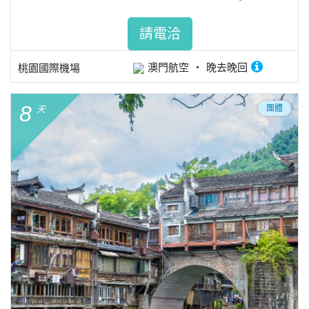
請電洽
澳門航空
晚去晚回
桃園國際機場
8
團體
天