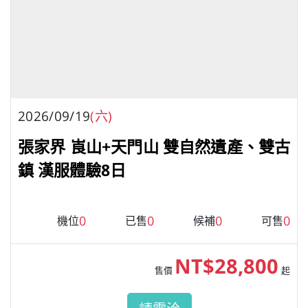
2026/09/19
(六)
張家界 崀山+天門山 雙自然遺產、雙古
鎮 漢服體驗8日
0
0
0
0
機位
已售
候補
可售
NT$28,800
售價
起