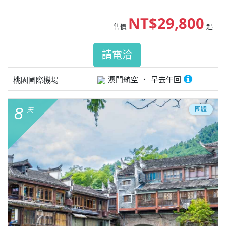
NT$29,800
售價
起
請電洽
澳門航空
早去午回
桃園國際機場
8
團體
天