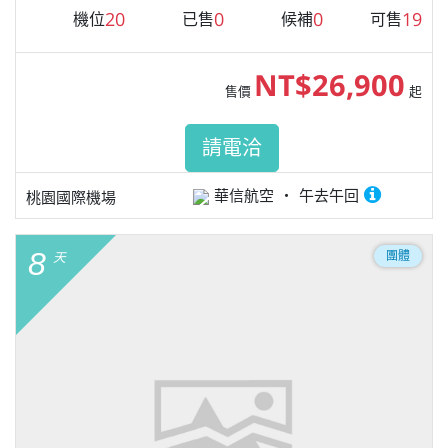
20
0
0
19
機位
已售
候補
可售
NT$26,900
售價
起
請電洽
華信航空
午去午回
桃園國際機場
8
團體
天