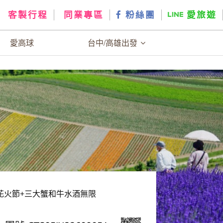
客製行程
同業專區
粉絲團
愛旅遊
愛高球
台中/高雄出發
花火節+三大蟹和牛水酒無限