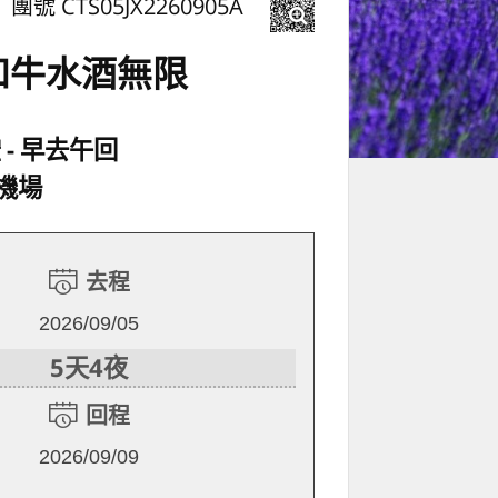
團號 CTS05JX2260905A
和牛水酒無限
空
早去午回
機場
去程
2026/09/05
5天4夜
回程
2026/09/09