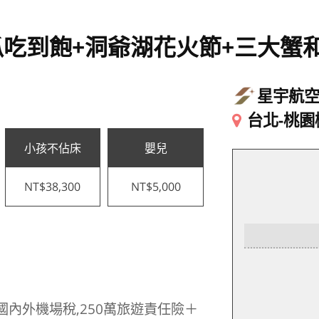
吃到飽+洞爺湖花火節+三大蟹
星宇航
台北-桃園
小孩不佔床
嬰兒
NT$38,300
NT$5,000
國內外機場稅,250萬旅遊責任險＋