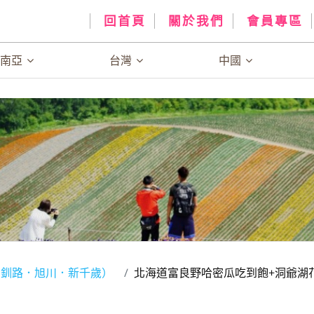
回首頁
關於我們
會員專區
、南亞
台灣
中國
．釧路．旭川．新千歲）
北海道富良野哈密瓜吃到飽+洞爺湖