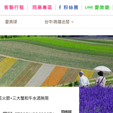
客製行程
同業專區
粉絲團
愛旅遊
愛高球
台中/高雄出發
花火節+三大蟹和牛水酒無限