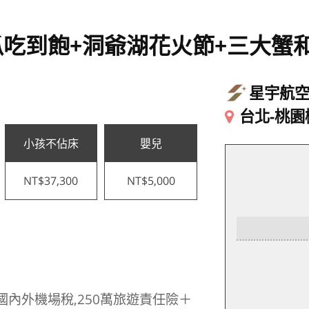
吃到飽+洞爺湖花火節+三大蟹
星宇航
台北-桃園
小孩不佔床
嬰兒
NT$37,300
NT$5,000
國內外機場稅,250萬旅遊責任險＋