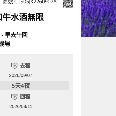
團號 CTS05JX2260907A
和牛水酒無限
空
早去午回
機場
去程
2026/09/07
5天4夜
回程
2026/09/11