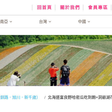
回首頁
關於我們
會員專區
、南亞
台灣
中國
．釧路．旭川．新千歲）
北海道富良野哈密瓜吃到飽+洞爺湖