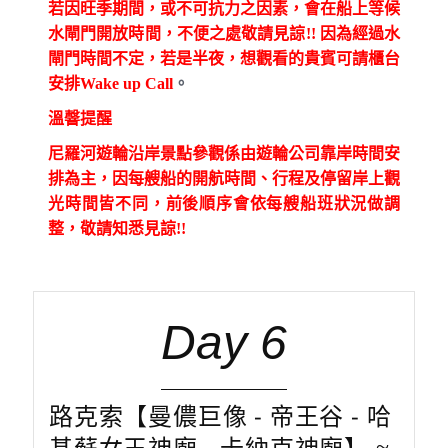
若因旺季期間，或不可抗力之因素，會在船上等候
水閘門開放時間，不便之處敬請見諒!! 因為經過水
閘門時間不定，若是半夜，想觀看的貴賓可請櫃台
安排Wake up Call
。
溫韾提醒
尼羅河遊輪沿岸景點參觀係由遊輪公司靠岸時間安
排為主，因每艘船的開航時間、行程及停留岸上觀
光時間皆不同，前後順序會依每艘船班狀況做調
整，敬請知悉見諒!!
Day 6
路克索【曼儂巨像 - 帝王谷 - 哈
基蘇女王神廟 - 卡納克神廟】 ≈