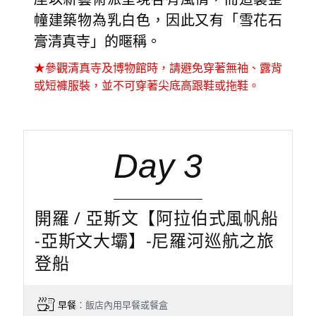
幢建築物為乳白色，因此又有「雪花石
膏清真寺」的暱稱。
★參觀清真寺及博物館時，請避免穿著無袖、露背
或短褲服裝，並不可穿著尖底高跟鞋或拖鞋。
Day 3
開羅 / 亞斯文【阿拉伯式風帆船
-亞斯文大壩】-尼羅河巡航之旅
登船
早餐
：飯店內用早餐或餐盒