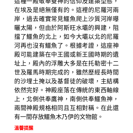
這種一殿敬奉雙神的信仰及建築型態，
在埃及是絕無僅有的。這裡的尼羅河兩
岸，過去確實常見鱷魚爬上沙質河岸曝
曬太陽，但由於阿斯旺水壩的興建，阻
擋了鱷魚的北上，如今大壩以北的尼羅
河再也沒有鱷魚了。根據考證，這座神
殿可能建築在中王國或新王國時期的遺
址上，殿內的浮雕大多是在托勒密十二
世及羅馬時期完成的，雖然歷經長時間
的沙埋土掩以及基督徒的破壞，主結構
依然完好。神殿座落在傳統的東西軸線
上，北側供奉鷹神，南側供奉鱷魚神，
兩間神殿規格相同且互相對稱。在此還
有一間存放鱷魚木乃伊的文物館。
溫韾提醒