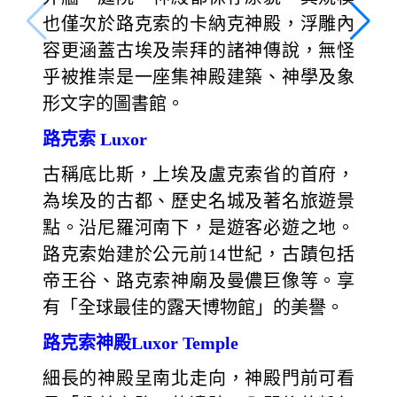
也僅次於路克索的卡納克神殿，浮雕內
容更涵蓋古埃及崇拜的諸神傳說，無怪
乎被推崇是一座集神殿建築、神學及象
形文字的圖書館。
路克索 Luxor
古稱底比斯，上埃及盧克索省的首府，
為埃及的古都、歷史名城及著名旅遊景
點。沿尼羅河南下，是遊客必遊之地。
路克索始建於公元前14世紀，古蹟包括
帝王谷、路克索神廟及曼儂巨像等。享
有「全球最佳的露天博物館」的美譽。
路克索神殿Luxor Temple
細長的神殿呈南北走向，神殿門前可看