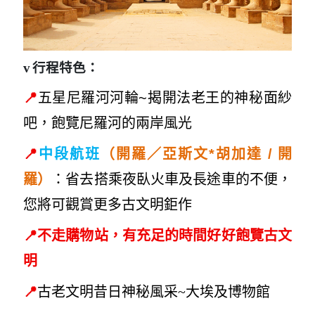
v
行程特色：
📍
五星尼羅河河輪~揭開法老王的神秘面紗
吧，飽覽尼羅河的兩岸風光
📍
開
中段航班
（開羅／亞斯文*胡加達 /
羅）
：省去搭乘夜臥火車及長途車的不便，
您將可觀賞更多古文明鉅作
📍
不走購物站，有充足的時間好好飽覽古文
明
📍
古老文明昔日神
秘風采~大
埃及博物館