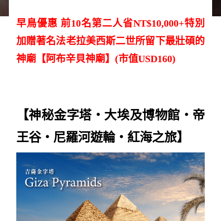
早鳥優惠 前10名第二人省NT$10,000+特別
加贈著名法老拉美西斯二世所留下最壯碩的
神廟【阿布辛貝神廟】(市值USD160)
【神秘金字塔‧大埃及博物館
‧帝
王谷
‧尼羅河遊輪‧紅海之旅】