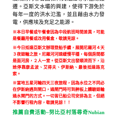
遷。亞斯文水壩的興建，使得下游免於
每年一度的洪水氾濫，並且藉由水力發
電，供應埃及充足之能源。
※本日早餐或午餐會因為中段航班時間差異，可能
是餐廳用餐或改用餐盒，敬請見諒。
※今日抵達亞斯文辦理登船手續，展開尼羅河４天
３夜遊輪之旅。尼羅河河速緩慢平穩，每個房間都
是面河房，２人一室。從亞斯文出發順流而下，沿
途停靠康孟波、艾得夫、伊斯納、最後抵達路克
索。
※當地五星河輪四天三夜旅程，因為水位之不同必
在伊斯納遇到閘口，過閘門時可到舺板上體驗遊輪
過水閘門的方式。一切皆已船公司安排為主，但絕
不影響行程內容，敬請見諒！！
推薦自費活動
~
努比亞村落尋奇
Nubian