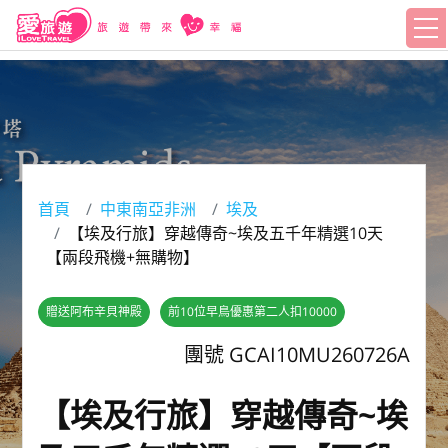
首頁
中東南亞非洲
埃及
【埃及行旅】穿越傳奇~埃及五千年精選10天
【兩段飛機+無購物】
贈送阿布辛貝神殿
前10位早鳥優惠第二人扣10000
團號 GCAI10MU260726A
【埃及行旅】穿越傳奇~埃