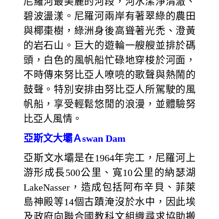
尼羅河最美麗的河段，河水潔淨清澈、
碧波盪漾。尼羅河兩岸有著翠綠的農田
與椰棗樹，綠洲身後高聳著光禿、澄黃
的岩石山。巨大的遊輪一艘艘並排於碼
頭，白色的風帆船忙碌地穿梭於河面，
不時傳來努比亞人嘹喨的歌聲與熱鬧的
鼓聲。特別安排由努比亞人所駕駛的風
帆船，享受輕鬆悠閒的浪漫，並體驗努
比亞人風情。
亞斯文大壩Ａswan Dam
亞斯文水壩是在1964年完工，尼羅河上
游形成長500公里、寬10公里的納瑟湖
LakeNasser，造成包括阿布辛貝、菲萊
島神殿等14個古蹟淹沒於水中，因此埃
及政府向聯合國教科文組織尋求協助搬