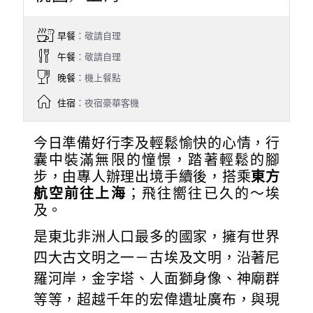
早餐
：敬請自理
午餐
：敬請自理
晚餐
：機上餐點
住宿
：夜宿豪華客機
今日準備好行李及輕鬆愉快的心情，行
囊中裝滿無限的憧憬，踏著輕鬆的腳
步，由專人辦理出境手續後，搭乘
東方
航空前往上海
；飛往嚮往已久的～埃
及。
是東北非洲人口最多的國家，擁有世界
四大古文明之一－古埃及文明，沿著尼
羅河岸，金字塔、人面獅身像、神廟群
等等，超越千年的宏偉遺址廣布，與現