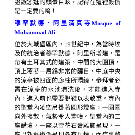
證讓您逛的頭暈目眩，記得在這裡殺價
是一定要的唷！
穆罕默德．阿里清真寺Mosque of
Muhammad Ali
位於大城堡區內，19世紀中，為當時埃
及的統治者穆罕默德‧阿里所增建，是
帶有土耳其式的建築，中間的大圓頂，
頂上覆著一層錫非常的醒目，中庭中央
的涼亭被四面的廊柱所環繞，參拜者必
需在涼亭的水池清洗後，才能進入寺
內，進入前也需要脫鞋以表敬重。寺內
的聖堂內凌空吊掛著圓形燈座，一圈圈
向外擴散，氣勢令人驚嘆。聖堂內的二
座講壇，一座以雪花石膏雕飾呈現，一
座以新藝術派呈現各有風情，而這裏整