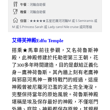
午餐
：河輪自助餐
晚餐
：河輪自助餐
住宿
：★★★★★五星尼羅河河輪M 或 S Semiramis 或
M 或 S Princess Sarah 或 Lady carol Nile cruise 或同等級
艾得芙神殿Edfu Temple
搭乘★馬車前往參觀，又名荷魯斯神
殿，此神殿修建於托勒密第三王朝，花
了300多年時間建造，目的是獻給正義化
身－鷹神荷魯斯。其內牆上刻有老鷹神
與邪惡河馬神－賽特戰鬥的經過，這座
神殿曾被尼羅河氾濫的泥土完全淹沒，
完整保持當年的原始風貌。荷魯斯神殿
堪稱是埃及保存最好的神殿，不僅塔門
外牆、庭院、神殿都保存原貌，其規模