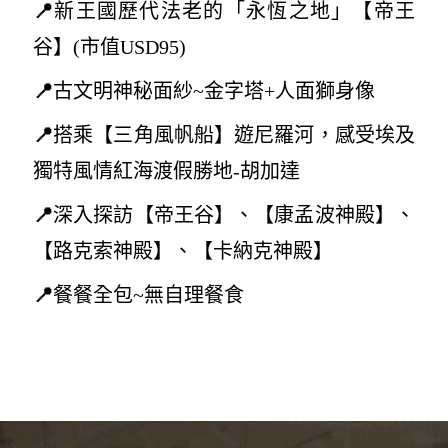
📍
新王國歷代法老的「永恆之地」【帝王
谷
】(
市值USD95)
📍
古文明
神秘面紗~
金字塔+人面獅身像
📍
搭乘【三角風帆船】遊尼羅河，感受埃及
獨特風情紅海渡假勝地-胡加達
📍
深入探訪【帝王谷】、【康孟波神殿】、
【路克索神殿】、【卡納克神殿】
📍
餐餐全包~無自理餐食