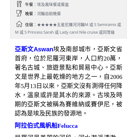
午餐
：埃及風味餐或餐盒
晚餐
：河輪自助晚餐
住宿
：★★★★★五星尼羅河河輪M 或 S Semiramis 或
M 或 S Princess Sarah 或 Lady carol Nile cruise 或同等級
亞斯文
Aswan
埃及南部城市，亞斯文省
首府，位於尼羅河東岸，人口約20萬，
著名古城、旅遊景點和貿易中心。亞斯
文是世界上最乾燥的地方之一，自2006
年5月13日以來，亞斯文沒有測得任何降
水，溫泉或許是其水的來源。古埃及時
期的亞斯文被稱為賽維納或賽伊尼，被
認為是埃及民族的發源地。
阿拉伯式風帆船Felucca