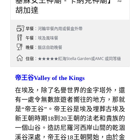
胡加達
早餐
：河輪早餐內用或餐盒外帶
午餐
：埃及風味餐
晚餐
：飯店自助晚餐
住宿
：★★★★★紅海Stella Garden或AMC 或同等級
帝王谷Valley of the Kings
在埃及，除了名譽世界的金字塔外，還
有一處令無數旅遊者嚮往的地方，那就
是“帝王谷”。帝王谷是埃及埋葬古埃及
新王朝時期18到20王朝的法老和貴族的
一個山谷。造訪尼羅河西岸山間的乾涸
溪谷深處，帝王谷18王朝開始，由於金