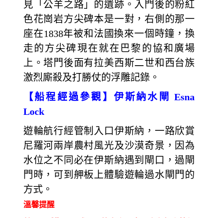
見「公羊之路」的遺跡。入門後的粉紅
色花崗岩方尖碑本是一對，右側的那一
座在1838年被和法國換來一個時鐘，換
走的方尖碑現在就在巴黎的協和廣場
上。塔門後面有拉美西斯二世和西台族
激烈廝殺及打勝仗的浮雕記錄。
【船程經過參觀】伊斯納水閘 Esna
Lock
遊輪航行經管制入口伊斯納，一路欣賞
尼羅河兩岸農村風光及沙漠奇景，因為
水位之不同必在伊斯納遇到閘口，過閘
門時，可到舺板上體驗遊輪過水閘門的
方式。
溫馨提醒