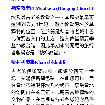
懸空教堂El Muallaqa (Hanging Church)
埃及最古老的教堂之一，其歷史最早可
追溯到公元3世紀。 懸空教堂得名於其
獨特的位置：位於開羅科普特老城中巴
比倫要塞入口的上方。進入教堂需要攀
登29級台階，因此早期來到開羅的旅行
者戲稱它是「樓梯教堂」。
哈利利市集Khan el-khalili
古老的伊斯蘭市集，起源於西元14世
紀，充滿伊斯蘭色彩。在此您可以自費
在當地茶館喝杯埃及的奶茶，享受當地
的悠閒自在的氣氛，或購買當地傳統的
文物飾品，在這裡有各式各樣紀念品保