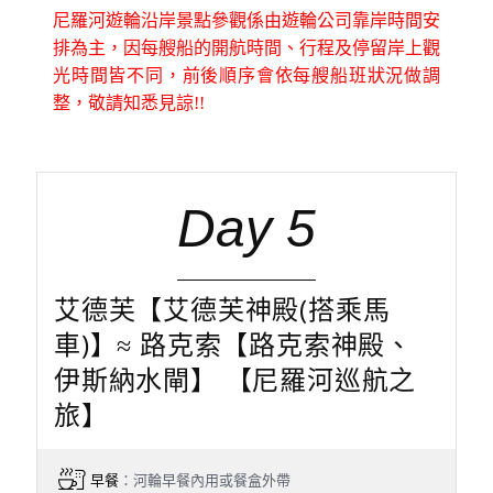
尼羅河遊輪沿岸景點參觀係由遊輪公司靠岸時間安
排為主，因每艘船的開航時間、行程及停留岸上觀
光時間皆不同，前後順序會依每艘船班狀況做調
整，敬請知悉見諒!!
Day 5
艾德芙【艾德芙神殿(搭乘馬
車)】≈ 路克索【路克索神殿、
伊斯納水閘】 【尼羅河巡航之
旅】
早餐
：河輪早餐內用或餐盒外帶