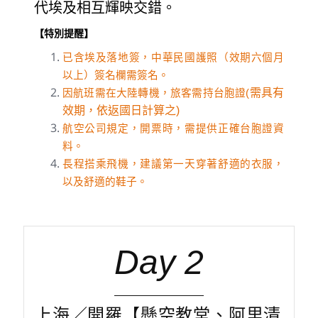
代埃及相互輝映交錯。
【特別提醒】
已含埃及落地簽，中華民國護照（效期六個月
以上）簽名欄需簽名。
需具有
因航班需在大陸轉機，旅客需持台胞證(
效期，依返國日計算之)
航空公司規定，開票時，需提供正確台胞證資
料。
長程搭乘飛機，建議第一天穿著舒適的衣服，
以及舒適的鞋子。
Day 2
上海／開羅【懸空教堂、阿里清