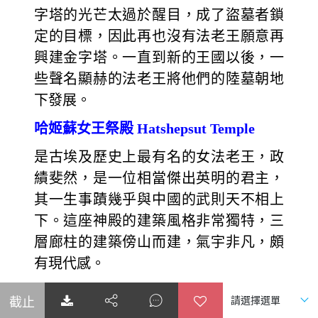
字塔的光芒太過於醒目，成了盜墓者鎖
定的目標，因此再也沒有法老王願意再
興建金字塔。一直到新的王國以後，一
些聲名顯赫的法老王將他們的陸墓朝地
下發展。
哈姬蘇女王祭殿 Hatshepsut Temple
是古埃及歷史上最有名的女法老王，政
績斐然，是一位相當傑出英明的君主，
其一生事蹟幾乎與中國的武則天不相上
下。這座神殿的建築風格非常獨特，三
層廊柱的建築傍山而建，氣宇非凡，頗
有現代感。
曼儂巨像Colossi of Memnon