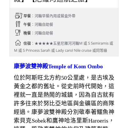
早餐
：河輪早餐內用或餐盒外帶
午餐
：河輪自助餐
晚餐
：河輪自助餐
住宿
：★★★★★五星尼羅河河輪M 或 S Semiramis 或
M 或 S Princess Sarah 或 Lady carol Nile cruise 或同等級
康夢波雙神殿Temple of Kom Ombo
位於阿斯旺北方約50公里處，是古埃及
黃金之都的舊址。從史前時代開始，這
裡就一直是熱鬧的城鎮，因為自古就有
許多往來於努比亞地區與金礦區的商隊
經過。康夢波雙神殿分別敬奉著鱷魚神
索貝克Sobek和鷹神哈洛里斯Haroeris，