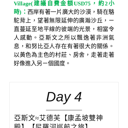
Village(
建議自費金額
USD75
，約
2
小
時
)
：
西岸有著一片廣大的沙漠，騎在駱
駝背上，望著無限延伸的廣瀚沙丘，ㄧ
直蔓延至地平線的彼端的光景，相當令
人感動。亞斯文之所以飄逸著非洲氣
息，和努比亞人存在有著很大的關係。
以黃色為主色的村莊、房舍，走著走著
好像進入另ㄧ個國度。
Day 4
亞斯文≈艾德芙【康孟坡雙神
殿】【尼羅河巡航之旅】