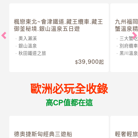
楓戀東北~會津鐵道.藏王纜車.藏王
九州福岡
御釜秘境.銀山溫泉五日遊
蟹溫泉精
奧入瀨溪
三大蟹吃
銀山溫泉
別府纜車
秋田鐵道之旅
黑川溫泉
39,900
起
歐洲必玩全收錄
高CP值都在這
德奧捷斯匈經典三遊船
輕奢輕旅