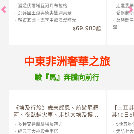
漫遊伏爾塔瓦河畔布拉格
走進翡翠
沉醉國王湖與德奧雙湖美景
愛爾蘭南
暢遊五國，盡享中歐浪漫時光
莫赫懸崖
69,900
壁
起
中東非洲奢華之旅
駿『馬』奔騰向前行
《埃及行旅》歲未感恩、航遊尼羅
【土耳
河、夜臥舖火車、走進大埃及博物
其10日
館 10 日
多種交通體驗埃及魅力
5晚五星
經典三大神殿金字塔
走訪七大