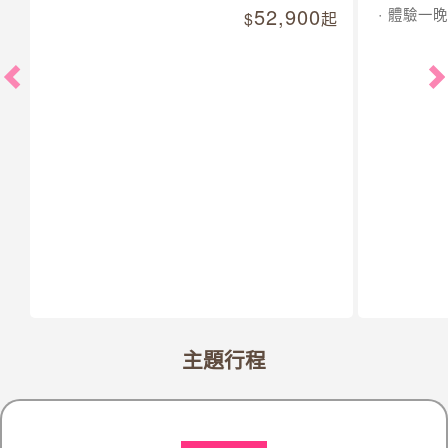
52,900
體驗一晚
起
主題行程