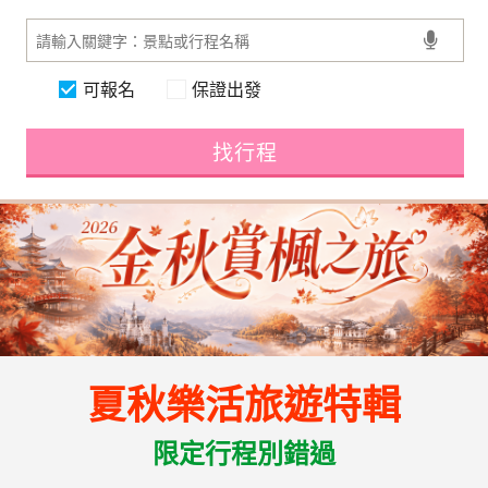
可報名
保證出發
找行程
夏秋樂活旅遊特輯
限定行程別錯過