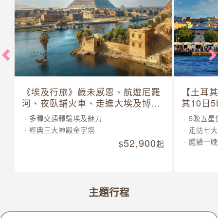
《埃及行旅》歲未感恩、航遊尼羅
【土耳
河、夜臥舖火車、走進大埃及博物
其10日
館 10 日
多種交通體驗埃及魅力
5晚五星
經典三大神殿金字塔
走訪七大
52,900
體驗一晚
起
主題行程