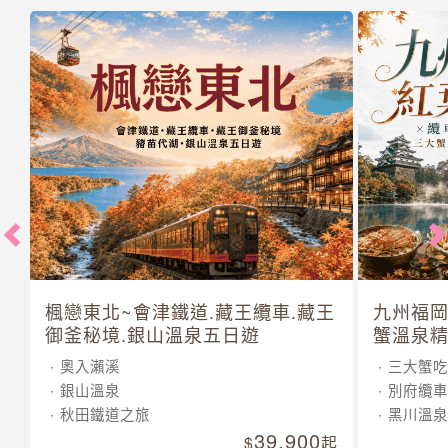
楓戀東北~會津鐵道.藏王纜車.藏王
九州福岡
御釜秘境.銀山溫泉五日遊
蟹溫泉精
奧入瀨溪
三大蟹吃
銀山溫泉
別府纜車
秋田鐵道之旅
黑川溫泉
39,900
起