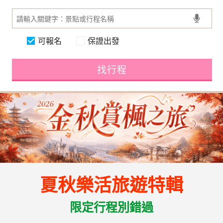
可報名
保證出發
找行程
夏秋樂活旅遊特輯
限定行程別錯過