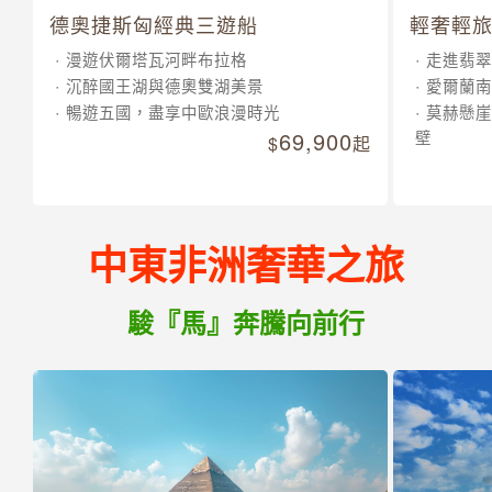
德奧捷斯匈經典三遊船
輕奢輕旅
漫遊伏爾塔瓦河畔布拉格
走進翡翠
沉醉國王湖與德奧雙湖美景
愛爾蘭南
暢遊五國，盡享中歐浪漫時光
莫赫懸崖
69,900
壁
起
中東非洲奢華之旅
駿『馬』奔騰向前行