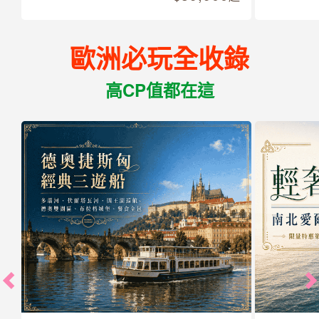
歐洲必玩全收錄
高CP值都在這