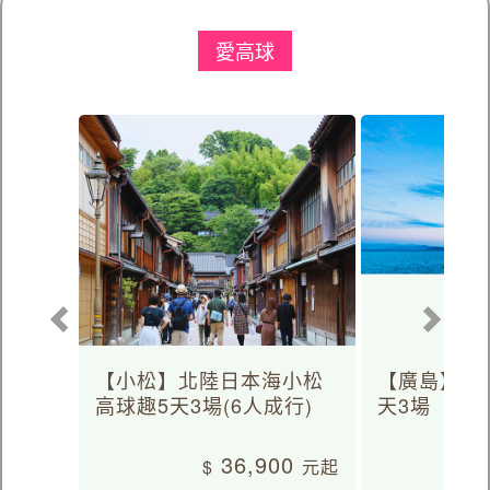
愛高球
【小松】北陸日本海小松
【廣島】日
高球趣5天3場(6人成行)
天3場
36,900