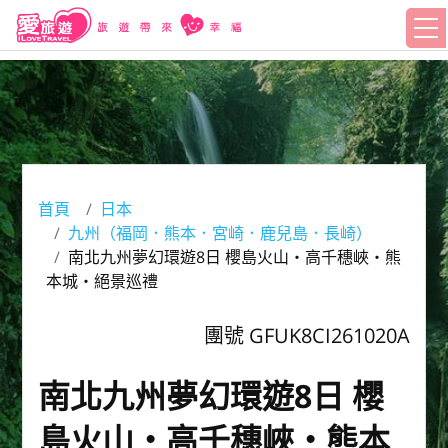
首頁
日本
九州（福岡．熊本．宮崎．鹿兒島．長崎）
南北九州夢幻環遊8日 櫻島火山・高千穗峽・熊
本城・絕景巡禮
團號 GFUK8CI261020A
南北九州夢幻環遊8日 櫻
島火山・高千穗峽・熊本