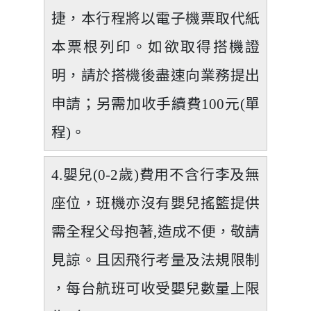
捷，本行程將以電子機票取代紙
本票根列印。如欲取得搭機證
明，請於搭機後盡速向業務提出
申請；另需加收手續費100元(單
程)。
4.嬰兒(0-2歲)費用不含行李及無
座位，班機亦沒有嬰兒搖籃提供
需全程父母抱著,造成不便，敬請
見諒。且因飛行考量及法規限制
，每台航班可收受嬰兒數量上限