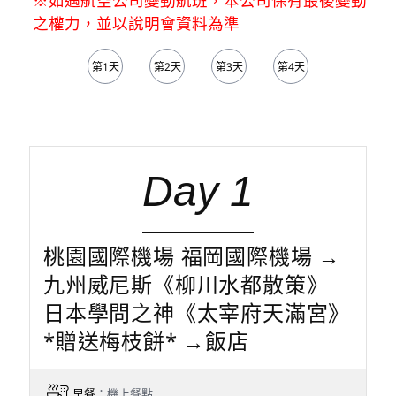
之權力，並以說明會資料為準
第1天
第2天
第3天
第4天
第5天
Day 1
桃園國際機場 福岡國際機場 →
九州威尼斯《柳川水都散策》
日本學問之神《太宰府天滿宮》
*贈送梅枝餅* →飯店
早餐
：機上餐點