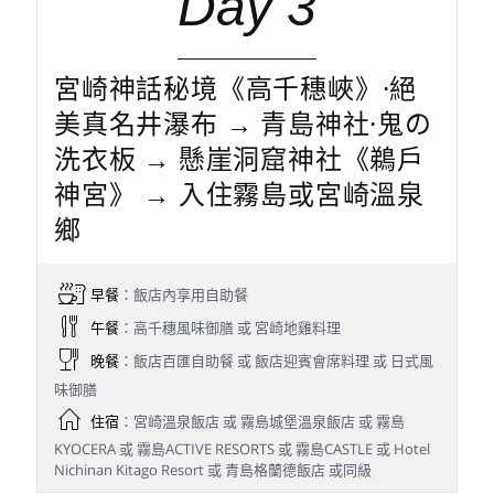
Day 3
宮崎神話秘境《高千穗峽》·絕
美真名井瀑布 → 青島神社·鬼の
洗衣板 → 懸崖洞窟神社《鵜戶
神宮》 → 入住霧島或宮崎溫泉
鄉
早餐
：飯店內享用自助餐
午餐
：高千穗風味御膳 或 宮崎地雞料理
晚餐
：飯店百匯自助餐 或 飯店迎賓會席料理 或 日式風
味御膳
住宿
：宮崎溫泉飯店 或 霧島城堡溫泉飯店 或 霧島
KYOCERA 或 霧島ACTIVE RESORTS 或 霧島CASTLE 或 Hotel
Nichinan Kitago Resort 或 青島格蘭德飯店 或同級