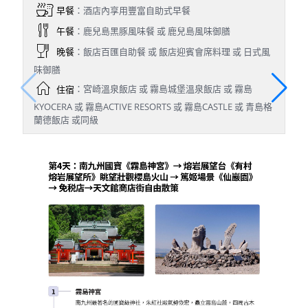
早餐
：酒店內享用豐富自助式早餐
午餐
：鹿兒島黑豚風味餐 或 鹿兒島風味御膳
晚餐
：飯店百匯自助餐 或 飯店迎賓會席料理 或 日式風
味御膳
住宿
：宮崎溫泉飯店 或 霧島城堡溫泉飯店 或 霧島
KYOCERA 或 霧島ACTIVE RESORTS 或 霧島CASTLE 或 青島格
蘭德飯店 或同級