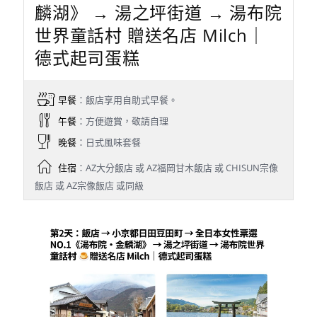
麟湖》 → 湯之坪街道 → 湯布院
世界童話村 贈送名店 Milch｜
德式起司蛋糕
早餐
：飯店享用自助式早餐。
午餐
：方便遊賞，敬請自理
晚餐
：日式風味套餐
住宿
：AZ大分飯店 或 AZ福岡甘木飯店 或 CHISUN宗像
飯店 或 AZ宗像飯店 或同級