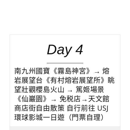
Day 4
南九州國寶《霧島神宮》→ 熔
岩展望台《有村熔岩展望所》眺
望壯觀櫻島火山 → 篤姬場景
《仙巖園》→ 免税店→天文館
商店街自由散策 自行前往 USJ
環球影城一日遊（門票自理）