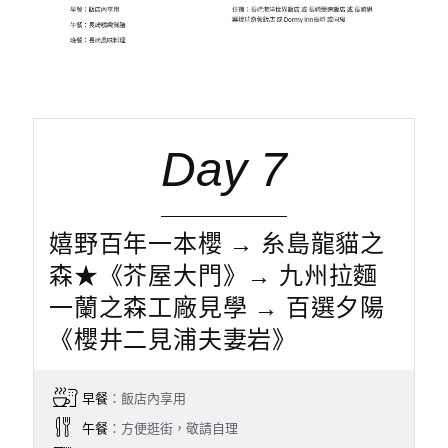
Day 7
嬉野百年一本櫻 → 糸島龍貓之
森★《芥屋大門》→ 九州拉麵
一蘭之森工廠見學 → 百選夕陽
《櫻井二見浦夫妻岩》
早餐
：飯店內享用
午餐
：方便逛街，敬請自理