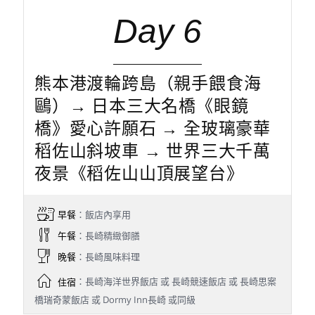
Day 6
熊本港渡輪跨島（親手餵食海
鷗）→ 日本三大名橋《眼鏡
橋》愛心許願石 → 全玻璃豪華
稻佐山斜坡車 → 世界三大千萬
夜景《稻佐山山頂展望台》
早餐
：飯店內享用
午餐
：長崎精緻御膳
晚餐
：長崎風味料理
住宿
：長崎海洋世界飯店 或 長崎競速飯店 或 長崎思案
橋瑞奇蒙飯店 或 Dormy Inn長崎 或同級