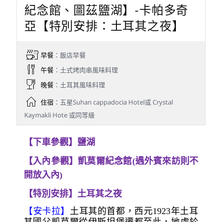
紀念館、圖茲鹽湖】-卡帕多奇
亞【特別安排：土耳其之夜】
早餐
：飯店早餐
午餐
：土式烤肉串風味料理
晚餐
：土耳其風味料理
住宿
：五星Suhan cappadocia Hotel或 Crystal
Kaymakli Hote 或同等級
【下車參觀】鹽湖
【入內參觀】凱莫爾紀念館(遇外賓來訪則不
開放入內)
【特別安排】土耳其之夜
【安卡拉】
土耳其的首都，西元1923年土耳
其國父凱莫爾從伊斯坦堡遷都至此，地處於