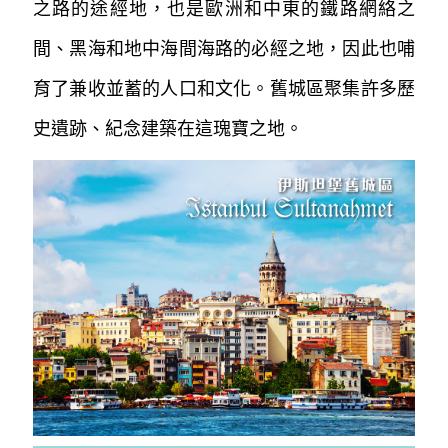
之路的途經地，也是歐洲和中東的鐵路網絡之
間、黑海和地中海間海路的必經之地，因此也哺
育了兼收並蓄的人口和文化。舊城區聚集許
多歷
史遺跡、紀念建築在這瑰寶之地。