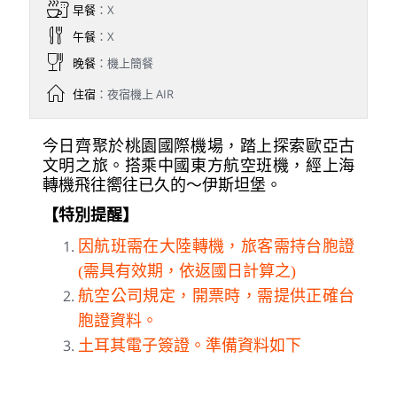
早餐
：X
午餐
：X
晚餐
：機上簡餐
住宿
：夜宿機上 AIR
今日齊聚於桃園國際機場，踏上探索歐亞古
文明之旅。搭乘中國東方航空班機，經上海
轉機飛往嚮往已久的～伊斯坦堡。
【特別提醒】
因航班需在大陸轉機，旅客需持台胞證
(需具有效期，依返國日計算之)
航空公司規定，開票時，需提供正確台
胞證資料。
土耳其電子簽證。準備資料如下