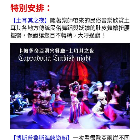
特別安排：
【土耳其之夜
】
隨著樂師帶來的民俗音樂欣賞土
耳其各地方傳統民俗舞蹈與妖嬈的肚皮舞孃扭腰
擺臀，保證讓您目不轉睛，大呼過癮！
【博斯普魯斯海峽遊船】
一次看盡歐亞兩岸不同