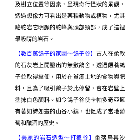
及樹立位置等因素，呈現奇行怪狀的景觀，
透過想像力可看出是某種動物或植物，尤其
駱駝岩它明顯的駝峰與頭部頸部，成了這裡
最吸睛的岩石。
【
數百萬鴿子的家園～
鴿子谷】
古人在柔軟
的石灰岩上開鑿出的無數鴿舍，透過餵養鴿
子並取得糞便，用於在貧瘠土地的食物與肥
料，且為了吸引鴿子於此停留，會在岩壁上
塗抹白色顏料。如今鴿子谷使卡帕多奇亞擁
有著如詩如畫的山谷小鎮，也促成了當地葡
萄和釀酒的歷史。
【
美麗的岩石造型～
打獵谷】
坐落烏其沙