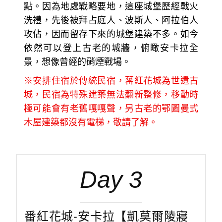
點。因為地處戰略要地，這座城堡歷經戰火
洗禮，先後被拜占庭人、波斯人、阿拉伯人
攻佔，因而留存下來的城堡建築不多。如今
依然可以登上古老的城牆，俯瞰安卡拉全
景，想像曾經的硝煙戰場。
※安排住宿於傳統民宿，蕃紅花城為世遺古
城，民宿為特殊建築無法翻新整修，移動時
極可能會有老舊嘎嘎聲，另古老的鄂圖曼式
木屋建築都沒有電梯，敬請了解。
Day 3
番紅花城-安卡拉【凱莫爾陵寢