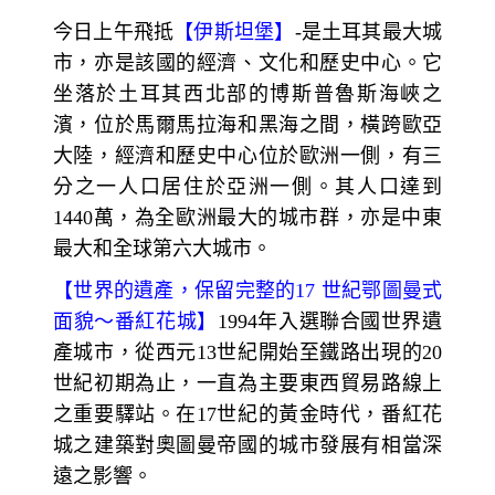
今日上午飛抵
【伊斯坦堡】
-
是土耳其最大城
市，亦是該國的經濟、文化和歷史中心。它
坐落於土耳其西北部的博斯普魯斯海峽之
濱，位於馬爾馬拉海和黑海之間，橫跨歐亞
大陸，經濟和歷史中心位於歐洲一側，有三
分之一人口居住於亞洲一側。其人口達到
1440萬，為全歐洲最大的城市群，亦是中東
最大和全球第六大城市。
【
世界的遺產，保留完整的
17
世紀鄂圖曼式
面貌～
番紅花城】
1994
年入選聯合國世界遺
產城市，從西元13世紀開始至鐵路出現的20
世紀初期為止，一直為主要東西貿易路線上
之重要驛站。在17
世紀的黃金時代，番紅花
城之建築對奧圖曼帝國的城市發展有相當深
遠之影響。