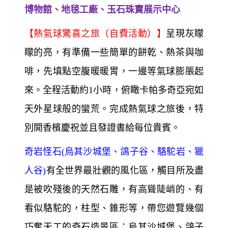
博物館、地毯工廠、玉石珠寶展示中心
【熱氣球驚喜之旅（自費活動）】
呈現灰矇
矇的亮，有準備一些簡單的餅乾、熱茶與咖
啡，先填點空腹暖暖胃，一邊等氣球膨脹起
來。全程活動約1小時，俯瞰卡帕多奇亞宛如
天外星球般的蠻荒。完成熱氣球之旅後，特
別開香檳慶祝並且發證書給每位貴賓。
奇岩怪石(烏其沙城堡、鴿子谷、駱駝岩、獵
人谷)
有全世界最壯觀的風化區，觸目所及盡
是被吹殘後的天然石雕，有高聳陡峭的、有
看似駱駝的，柱型、錐形等，帶您遊覽幾個
巧奪天工的奇石造景區：烏其沙城堡、鴿子