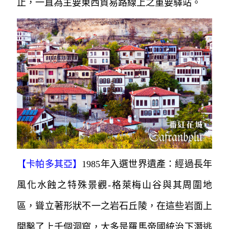
止，一直為主要東西貿易路線上之重要驛站。
【卡帕多其亞】
1985年入選世界遺產：經過長年
風化水蝕之特殊景觀-格萊梅山谷與其周圍地
區，聳立著形狀不一之岩石丘陵，
在這些岩面上
開鑿了上千個洞窟，大多是羅馬帝國統治下
潛逃