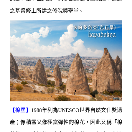
之基督修士所建之修院與聖堂。
【
棉堡
】
1988年列為UNESCO世界自然文化雙遺
產；像積雪又像極富彈性的棉花，因此又稱「棉