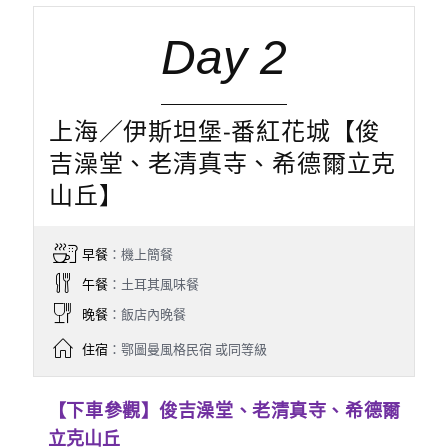
Day 2
上海／伊斯坦堡-番紅花城【俊
吉澡堂、老清真寺、希德爾立克
山丘】
早餐
：機上簡餐
午餐
：土耳其風味餐
晚餐
：飯店內晚餐
住宿
：鄂圖曼風格民宿 或同等級
【下車參觀】俊吉澡堂、老清真寺、希德爾
立克山丘