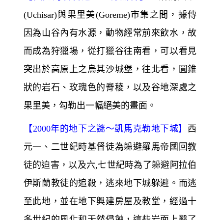
(Uchisar)與果里美(Goreme)市集之間，據傳
因為山谷內有水源，動物經常前來飲水，故
而成為狩獵場，從打獵谷往南看，可以看見
突出於高原上之烏其沙城堡，往北看，圓錐
狀的岩石、玫瑰色的脊稜，以及谷地深處之
果里美，勾勒出一幅絕美的畫面。
【
2000
年的地下之謎～
凱馬克勒地下城】
西
元一、二世紀時基督徒為躲避羅馬帝國回教
徒的迫害，以及六,七世紀時為了躲避阿拉伯
伊斯蘭教徒的追殺，逃來地下城躲避。而逃
至此地，並在地下興建房屋及教堂，經過十
多世紀的風化和天然侵蝕，這些岩面上鑿了