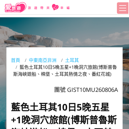
首頁
中東南亞非洲
土耳其
藍色土耳其10日5晚五星+1晚洞穴旅館(博斯普魯
斯海峽遊船、棉堡、土耳其熱情之夜、番紅花城)
團號 GIST10MU260806A
藍色土耳其10日5晚五星
+1晚洞穴旅館(博斯普魯斯