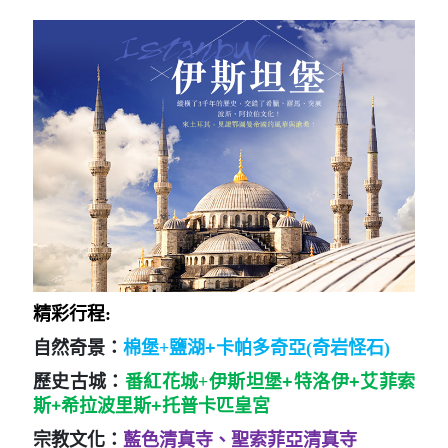
精彩行程:
自然奇景：
棉堡+
鹽湖+
卡帕多奇亞(奇岩怪石)
歷史古城：
番紅花城+
伊斯坦堡+特洛伊+艾菲索
+
斯
希拉波里斯+托普卡匹皇宮
宗教文化：
藍色清真寺、聖索菲亞清真寺