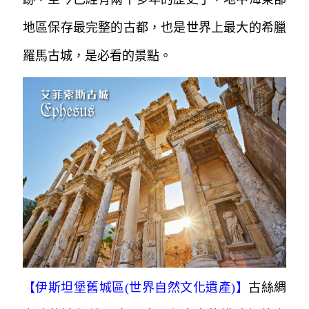
地區保存最完整的古都，也是世界上最大的希臘
羅馬古城，是必看的景點。
【
伊斯坦堡舊城區(世界自然文化遺產)
】
古絲綢