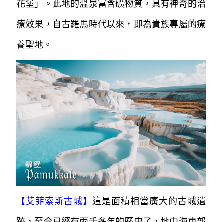
花堡」。
此地的溫泉富含礦物質，具有神奇的治
療效果，自古羅馬時代以來，即為貴族
專屬的療
養聖地。
【
艾菲索斯古城
】
這是面積相當廣大的古城遺
跡，至今已經有兩千多年的歷史了，地中海東部