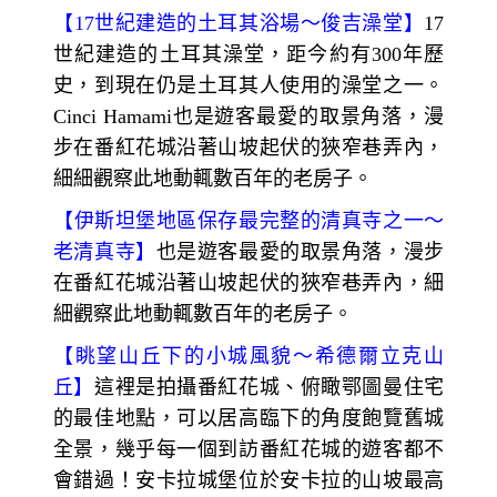
【
17
世紀建造的土耳其浴場～
俊吉澡堂】
17
世紀建造的土耳其澡堂，距今約有300年歷
史，到現在仍是土耳其人使用的澡堂之一。
Cinci Hamami也是遊客最愛的取景角落，漫
步在番紅花城沿著山坡起伏的狹窄巷弄內，
細細觀察此地動輒數百年的老房子。
【
伊斯坦堡地區保存最完整的清真寺之一～
老清真寺】
也是遊客最愛的取景角落，漫步
在番紅花城沿著山坡起伏的狹窄巷弄內，細
細觀察此地動輒數百年的老房子。
【
眺望山丘下的小城風貌～
希德爾立克山
丘】
這裡是拍攝番紅花城、俯瞰鄂圖曼住宅
的最佳地點，可以居高臨下的角度飽覽舊城
全景，幾乎每一個到訪番紅花城的遊客都不
會錯過！安卡拉城堡位於安卡拉的山坡最高