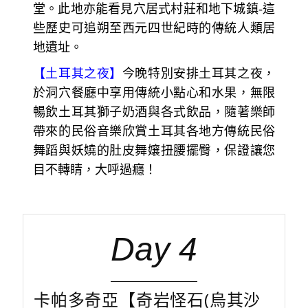
堂。此地亦能看見穴居式村莊和地下城鎮-這
些歷史可追朔至西元四世紀時的傳統人類居
地遺址。
【土耳其之夜】
今晚特別安排土耳其之夜，
於洞穴餐廳中享用傳統小點心和水果，無限
暢飲土耳其獅子奶酒與各式飲品，隨著樂師
帶來的民俗音樂欣賞土耳其各地方傳統民俗
舞蹈與妖嬈的肚皮舞孃扭腰擺臀，保證讓您
目不轉睛，大呼過癮！
Day 4
卡帕多奇亞【奇岩怪石(烏其沙