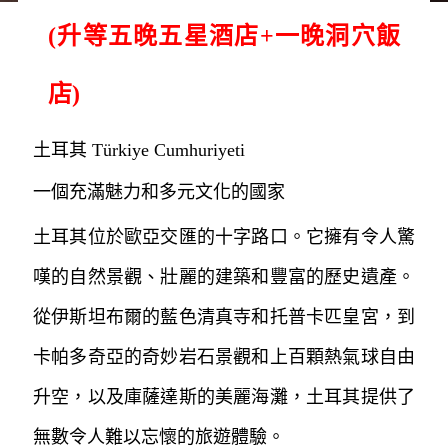
(升等五晚五星酒店+一晚洞穴飯
店)
土耳其 Türkiye Cumhuriyeti
一個充滿魅力和多元文化的國家
土耳其位於歐亞交匯的十字路口。它擁有令人驚
嘆的自然景觀、壯麗的建築和豐富的歷史遺產。
從伊斯坦布爾的藍色清真寺和托普卡匹皇宮，到
卡帕多奇亞的奇妙岩石景觀和上百顆熱氣球自由
升空，以及庫薩達斯的美麗海灘，土耳其提供了
無數令人難以忘懷的旅遊體驗。