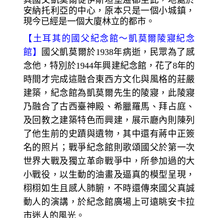
安納托利亞的中心，原本只是一個小城鎮，
現今已經是一個大廈林立的都市。
【
土耳其的國父紀念館～
凱莫爾陵寢紀念
館】
國父凱莫爾於1938年病逝，民眾為了感
念他，特別於1944年興建紀念館，花了8
年的
時間才完成這融合東西方文化與風格的莊嚴
建築，紀念館為凱莫爾先生的陵寢，此陵寢
乃融合了古西臺神殿、希臘羅馬、拜占庭、
及回教之建築特色而興建，展示廳內則陳列
了他生前的史蹟與遺物，其中還有蔣中正簽
名的照片；戰爭紀念館則歌頌國父於第一次
世界大戰及獨立革命戰爭中，所參加過的大
小戰役，以生動的油畫及逼真的模型呈現，
栩栩如生且感人肺腑，不時還傳來國父真誠
動人的演講，於紀念館廣場上可遠眺安卡拉
市迷人的風光。