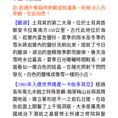
註:若遇外賓臨時參觀或有議事，則無法入內
參觀，在此知悉！
【鹽湖】
土耳其的第二大湖，位於土耳其首
都安卡拉東南方150公里。古代此地位於海
底，岩層內富含鹽份，夏季的雨水及冬季的
雪水將岩層內的鹽份洗刷出來，造就了今日
的鹽湖。湖泊的面積隨季節而變換，春天溶
雪時水位最高，夏季日光曝曬時間較長，湖
面看似一層白色的結晶，在陽光照射下閃閃
發光，白色的鹽堆成像雪一樣的小丘。
【1985年入選世界遺產～卡帕多其亞】
經過
長年風化水蝕之特殊景觀-格萊梅山谷與其周
圍地區，聳立著形狀不一之岩石丘陵，在這
些岩面上開鑿了上千個洞窟，大多是羅馬帝
國統治下潛逃之基督修士所建之修院與聖