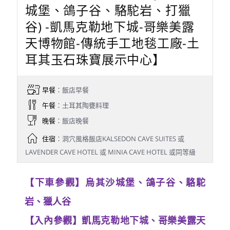
城堡、鴿子谷、駱駝岩、打獵
谷) -凱馬克勒地下城-哥樂美露
天博物館-傳統手工地毯工廠-土
耳其玉石珠寶展示中心】
早餐
：飯店早餐
午餐
：土耳其陶甕料理
晚餐
：飯店晚餐
住宿
：洞穴風格飯店KALSEDON CAVE SUITES 或
LAVENDER CAVE HOTEL 或 MINIA CAVE HOTEL 或同等級
【下車參觀】烏其沙城堡、鴿子谷、駱駝
岩、獵人谷
【入內參觀】凱馬克勒地下城、哥樂美露天