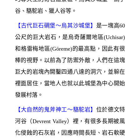
谷、駱駝岩、獵人谷等。
【
古代巨石碉堡～
烏其沙城堡】
是一塊高60
公尺的巨大岩石，是烏奇薩爾地區(Uchisar)
和格雷梅地區(Göreme)
的最高點，因此有很
棒的視野。以前為了防禦外敵，人們在這塊
巨大的岩塊內開鑿四通八達的洞穴，並躲在
裡面居住，當地人也就以此城堡為中心開始
發展村落。
【
大自然的鬼斧神工～
駱駝岩】
位於德文特
河谷（Devrent Valley）裡，有很多長期被風
化侵蝕的石灰岩，因應時間長短、岩石軟硬