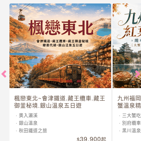
楓戀東北~會津鐵道.藏王纜車.藏王
九州福岡
御釜秘境.銀山溫泉五日遊
蟹溫泉精
奧入瀨溪
三大蟹吃
銀山溫泉
別府纜車
秋田鐵道之旅
黑川溫泉
39,900
起