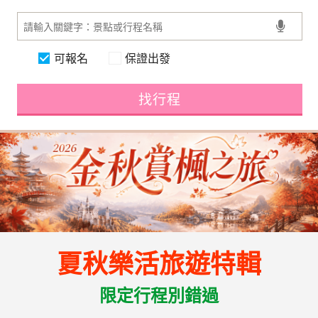
可報名
保證出發
找行程
夏秋樂活旅遊特輯
限定行程別錯過