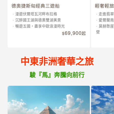
德奧捷斯匈經典三遊船
輕奢輕旅
漫遊伏爾塔瓦河畔布拉格
走進翡翠
沉醉國王湖與德奧雙湖美景
愛爾蘭南
暢遊五國，盡享中歐浪漫時光
莫赫懸崖
69,900
壁
起
中東非洲奢華之旅
駿『馬』奔騰向前行