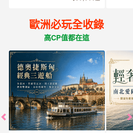
歐洲必玩全收錄
高CP值都在這