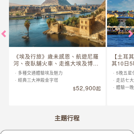
《埃及行旅》歲未感恩、航遊尼羅
【土耳
河、夜臥舖火車、走進大埃及博物
其10日
館 10 日
多種交通體驗埃及魅力
5晚五星
經典三大神殿金字塔
走訪七大
52,900
體驗一晚
起
主題行程