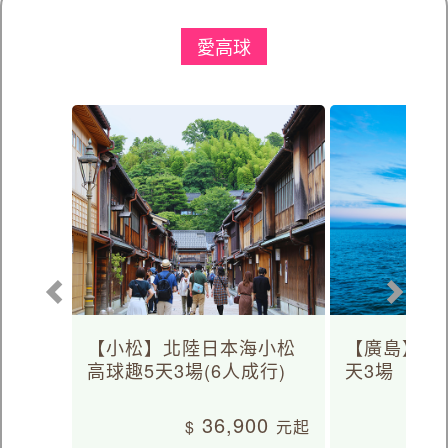
愛高球
【小松】北陸日本海小松
【廣島】日
高球趣5天3場(6人成行)
天3場
36,900