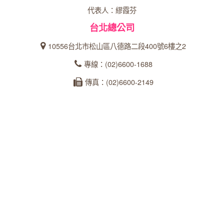
代表人：繆霞芬
台北總公司
10556台北市松山區八德路二段400號6樓之2
專線：(02)6600-1688
傳真：(02)6600-2149
統一編號：27366902
台中分公司
40358台中市西區忠明南路303號24樓之5
專線：04-23162600
傳真：04-22360573
統一編號：93535253