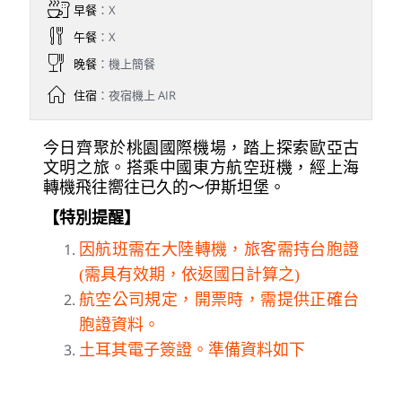
早餐
：X
午餐
：X
晚餐
：機上簡餐
住宿
：夜宿機上 AIR
今日齊聚於桃園國際機場，踏上探索歐亞古
文明之旅。搭乘中國東方航空班機，經上海
轉機飛往嚮往已久的～伊斯坦堡。
【特別提醒】
因航班需在大陸轉機，旅客需持台胞證
(需具有效期，依返國日計算之)
航空公司規定，開票時，需提供正確台
胞證資料。
土耳其電子簽證。準備資料如下