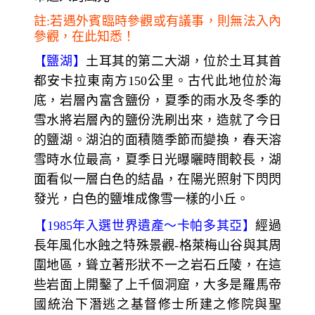
註:若遇外賓臨時參觀或有議事，則無法入內
參觀，在此知悉！
【鹽湖】
土耳其的第二大湖，位於土耳其首
都安卡拉東南方150公里。古代此地位於海
底，岩層內富含鹽份，夏季的雨水及冬季的
雪水將岩層內的鹽份洗刷出來，造就了今日
的鹽湖。湖泊的面積隨季節而變換，春天溶
雪時水位最高，夏季日光曝曬時間較長，湖
面看似一層白色的結晶，在陽光照射下閃閃
發光，白色的鹽堆成像雪一樣的小丘。
【1985年入選世界遺產～卡帕多其亞】
經過
長年風化水蝕之特殊景觀-格萊梅山谷與其周
圍地區，聳立著形狀不一之岩石丘陵，在這
些岩面上開鑿了上千個洞窟，大多是羅馬帝
國統治下潛逃之基督修士所建之修院與聖