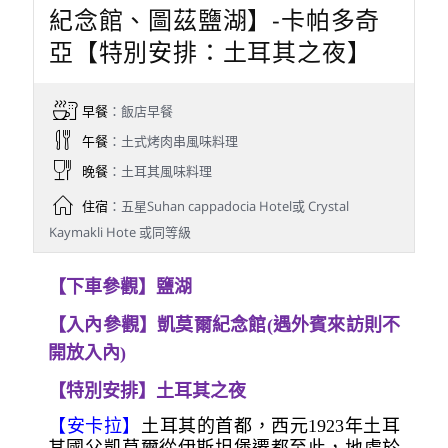
紀念館、圖茲鹽湖】-卡帕多奇
亞【特別安排：土耳其之夜】
早餐
：飯店早餐
午餐
：土式烤肉串風味料理
晚餐
：土耳其風味料理
住宿
：五星Suhan cappadocia Hotel或 Crystal
Kaymakli Hote 或同等級
【下車參觀】鹽湖
【入內參觀】凱莫爾紀念館(遇外賓來訪則不
開放入內)
【特別安排】土耳其之夜
【安卡拉】
土耳其的首都，西元1923年土耳
其國父凱莫爾從伊斯坦堡遷都至此，地處於