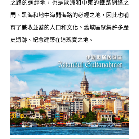
之路的途經地，也是歐洲和中東的鐵路網絡之
間、黑海和地中海間海路的必經之地，因此也哺
育了兼收並蓄的人口和文化。舊城區聚集許
多歷
史遺跡、紀念建築在這瑰寶之地。