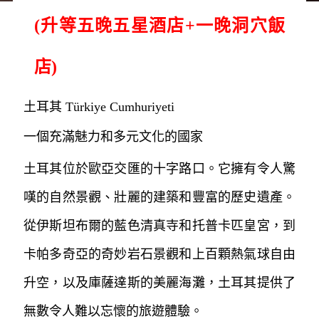
(升等五晚五星酒店+一晚洞穴飯
店)
土耳其 Türkiye Cumhuriyeti
一個充滿魅力和多元文化的國家
土耳其位於歐亞交匯的十字路口。它擁有令人驚
嘆的自然景觀、壯麗的建築和豐富的歷史遺產。
從伊斯坦布爾的藍色清真寺和托普卡匹皇宮，到
卡帕多奇亞的奇妙岩石景觀和上百顆熱氣球自由
升空，以及庫薩達斯的美麗海灘，土耳其提供了
無數令人難以忘懷的旅遊體驗。