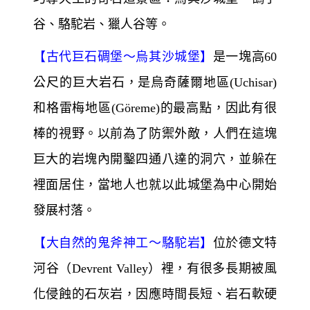
谷、駱駝岩、獵人谷等。
【
古代巨石碉堡～
烏其沙城堡】
是一塊高60
公尺的巨大岩石，是烏奇薩爾地區(Uchisar)
和格雷梅地區(Göreme)
的最高點，因此有很
棒的視野。以前為了防禦外敵，人們在這塊
巨大的岩塊內開鑿四通八達的洞穴，並躲在
裡面居住，當地人也就以此城堡為中心開始
發展村落。
【
大自然的鬼斧神工～
駱駝岩】
位於德文特
河谷（Devrent Valley）裡，有很多長期被風
化侵蝕的石灰岩，因應時間長短、岩石軟硬