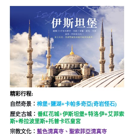
精彩行程:
自然奇景：
棉堡+
鹽湖+
卡帕多奇亞(奇岩怪石)
歷史古城：
番紅花城+
伊斯坦堡+特洛伊+艾菲索
+
斯
希拉波里斯+托普卡匹皇宮
宗教文化：
藍色清真寺、聖索菲亞清真寺