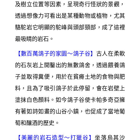
及樹立位置等因素，呈現奇行怪狀的景觀，
透過想像力可看出是某種動物或植物，尤其
駱駝岩它明顯的駝峰與頭部頸部，成了這裡
最吸睛的岩石。
【
數百萬鴿子的家園～
鴿子谷】
古人在柔軟
的石灰岩上開鑿出的無數鴿舍，透過餵養鴿
子並取得糞便，用於在貧瘠土地的食物與肥
料，且為了吸引鴿子於此停留，會在岩壁上
塗抹白色顏料。如今鴿子谷使卡帕多奇亞擁
有著如詩如畫的山谷小鎮，也促成了當地葡
萄和釀酒的歷史。
【
美麗的岩石造型～
打獵谷】
坐落烏其沙