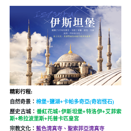
精彩行程:
自然奇景：
棉堡+
鹽湖+
卡帕多奇亞(奇岩怪石)
歷史古城：
番紅花城+
伊斯坦堡+特洛伊+艾菲索
+
斯
希拉波里斯+托普卡匹皇宮
宗教文化：
藍色清真寺、聖索菲亞清真寺