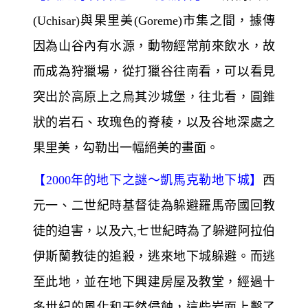
(Uchisar)與果里美(Goreme)市集之間，據傳
因為山谷內有水源，動物經常前來飲水，故
而成為狩獵場，從打獵谷往南看，可以看見
突出於高原上之烏其沙城堡，往北看，圓錐
狀的岩石、玫瑰色的脊稜，以及谷地深處之
果里美，勾勒出一幅絕美的畫面。
【
2000
年的地下之謎～
凱馬克勒地下城】
西
元一、二世紀時基督徒為躲避羅馬帝國回教
徒的迫害，以及六,七世紀時為了躲避阿拉伯
伊斯蘭教徒的追殺，逃來地下城躲避。而逃
至此地，並在地下興建房屋及教堂，經過十
多世紀的風化和天然侵蝕，這些岩面上鑿了