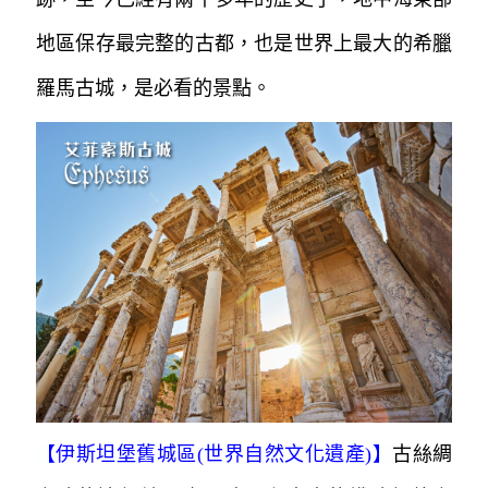
地區保存最完整的古都，也是世界上最大的希臘
羅馬古城，是必看的景點。
【
伊斯坦堡舊城區(世界自然文化遺產)
】
古絲綢