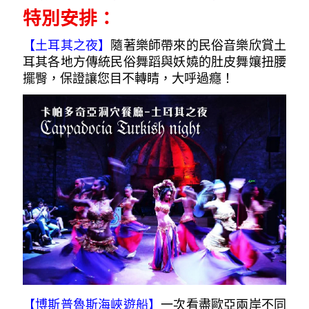
特別安排：
【土耳其之夜
】
隨著樂師帶來的民俗音樂欣賞土
耳其各地方傳統民俗舞蹈與妖嬈的肚皮舞孃扭腰
擺臀，保證讓您目不轉睛，大呼過癮！
【博斯普魯斯海峽遊船】
一次看盡歐亞兩岸不同