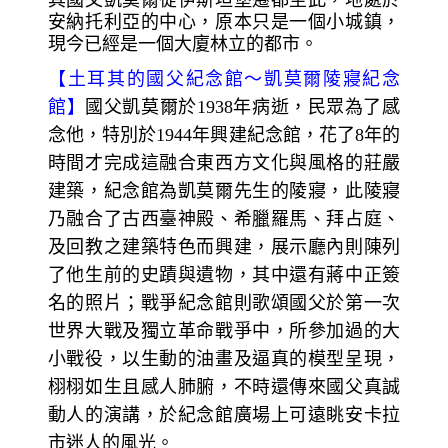
安納托利亞的中心，原本只是一個小城鎮，
現今已經是一個大廈林立的都市。
【
土耳其的國父紀念館～
凱莫爾陵寢紀念
館】
國父凱莫爾於1938年病逝，民眾為了感
念他，特別於1944年興建紀念館，花了8
年的
時間才完成這融合東西方文化與風格的莊嚴
建築，紀念館為凱莫爾先生的陵寢，此陵寢
乃融合了古西臺神殿、希臘羅馬、拜占庭、
及回教之建築特色而興建，展示廳內則陳列
了他生前的史蹟與遺物，其中還有蔣中正簽
名的照片；戰爭紀念館則歌頌國父於第一次
世界大戰及獨立革命戰爭中，所參加過的大
小戰役，以生動的油畫及逼真的模型呈現，
栩栩如生且感人肺腑，不時還傳來國父真誠
動人的演講，於紀念館廣場上可遠眺安卡拉
市迷人的風光。