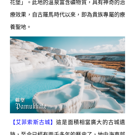
花堡」。
此地的溫泉富含礦物質，具有神奇的治
療效果，自古羅馬時代以來，即為貴族
專屬的療
養聖地。
【
艾菲索斯古城
】
這是面積相當廣大的古城遺
跡，至今已經有兩千多年的歷史了，地中海東部