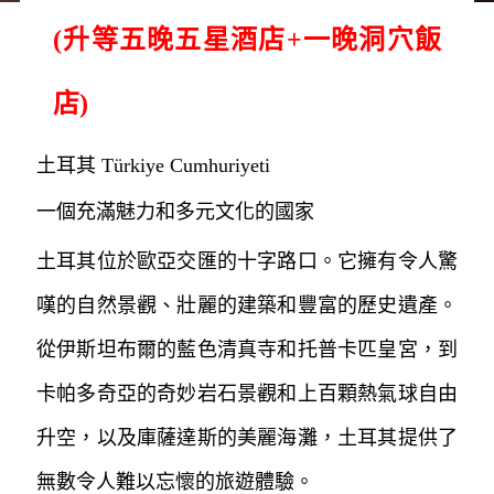
(升等五晚五星酒店+一晚洞穴飯
店)
土耳其 Türkiye Cumhuriyeti
一個充滿魅力和多元文化的國家
土耳其位於歐亞交匯的十字路口。它擁有令人驚
嘆的自然景觀、壯麗的建築和豐富的歷史遺產。
從伊斯坦布爾的藍色清真寺和托普卡匹皇宮，到
卡帕多奇亞的奇妙岩石景觀和上百顆熱氣球自由
升空，以及庫薩達斯的美麗海灘，土耳其提供了
無數令人難以忘懷的旅遊體驗。