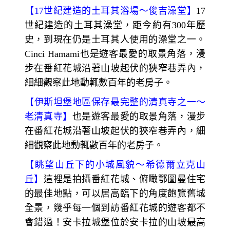
【
17
世紀建造的土耳其浴場～
俊吉澡堂】
17
世紀建造的土耳其澡堂，距今約有300年歷
史，到現在仍是土耳其人使用的澡堂之一。
Cinci Hamami也是遊客最愛的取景角落，漫
步在番紅花城沿著山坡起伏的狹窄巷弄內，
細細觀察此地動輒數百年的老房子。
【
伊斯坦堡地區保存最完整的清真寺之一～
老清真寺】
也是遊客最愛的取景角落，漫步
在番紅花城沿著山坡起伏的狹窄巷弄內，細
細觀察此地動輒數百年的老房子。
【
眺望山丘下的小城風貌～
希德爾立克山
丘】
這裡是拍攝番紅花城、俯瞰鄂圖曼住宅
的最佳地點，可以居高臨下的角度飽覽舊城
全景，幾乎每一個到訪番紅花城的遊客都不
會錯過！安卡拉城堡位於安卡拉的山坡最高