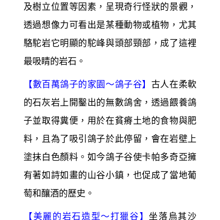
及樹立位置等因素，呈現奇行怪狀的景觀，
透過想像力可看出是某種動物或植物，尤其
駱駝岩它明顯的駝峰與頭部頸部，成了這裡
最吸睛的岩石。
【
數百萬鴿子的家園～
鴿子谷】
古人在柔軟
的石灰岩上開鑿出的無數鴿舍，透過餵養鴿
子並取得糞便，用於在貧瘠土地的食物與肥
料，且為了吸引鴿子於此停留，會在岩壁上
塗抹白色顏料。如今鴿子谷使卡帕多奇亞擁
有著如詩如畫的山谷小鎮，也促成了當地葡
萄和釀酒的歷史。
【
美麗的岩石造型～
打獵谷】
坐落烏其沙