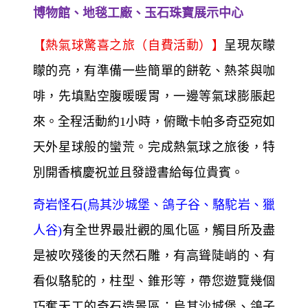
博物館、地毯工廠、玉石珠寶展示中心
【熱氣球驚喜之旅（自費活動）】
呈現灰矇
矇的亮，有準備一些簡單的餅乾、熱茶與咖
啡，先填點空腹暖暖胃，一邊等氣球膨脹起
來。全程活動約1小時，俯瞰卡帕多奇亞宛如
天外星球般的蠻荒。完成熱氣球之旅後，特
別開香檳慶祝並且發證書給每位貴賓。
奇岩怪石(烏其沙城堡、鴿子谷、駱駝岩、獵
人谷)
有全世界最壯觀的風化區，觸目所及盡
是被吹殘後的天然石雕，有高聳陡峭的、有
看似駱駝的，柱型、錐形等，帶您遊覽幾個
巧奪天工的奇石造景區：烏其沙城堡、鴿子