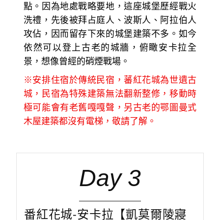
點。因為地處戰略要地，這座城堡歷經戰火
洗禮，先後被拜占庭人、波斯人、阿拉伯人
攻佔，因而留存下來的城堡建築不多。如今
依然可以登上古老的城牆，俯瞰安卡拉全
景，想像曾經的硝煙戰場。
※安排住宿於傳統民宿，蕃紅花城為世遺古
城，民宿為特殊建築無法翻新整修，移動時
極可能會有老舊嘎嘎聲，另古老的鄂圖曼式
木屋建築都沒有電梯，敬請了解。
Day 3
番紅花城-安卡拉【凱莫爾陵寢