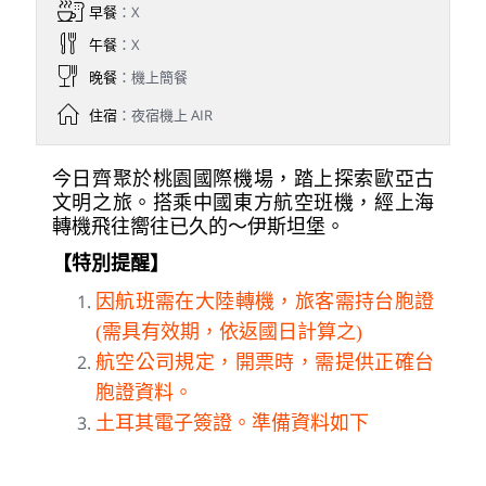
早餐
：X
午餐
：X
晚餐
：機上簡餐
住宿
：夜宿機上 AIR
今日齊聚於桃園國際機場，踏上探索歐亞古
文明之旅。搭乘中國東方航空班機，經上海
轉機飛往嚮往已久的～伊斯坦堡。
【特別提醒】
因航班需在大陸轉機，旅客需持台胞證
(需具有效期，依返國日計算之)
航空公司規定，開票時，需提供正確台
胞證資料。
土耳其電子簽證。準備資料如下