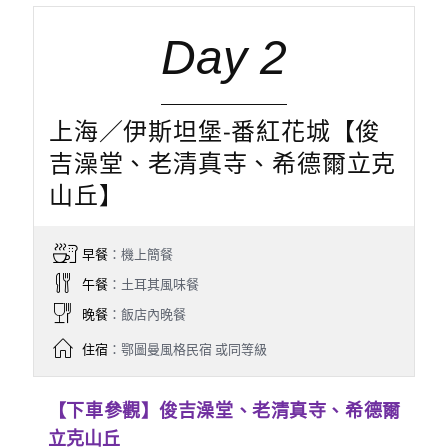
Day 2
上海／伊斯坦堡-番紅花城【俊
吉澡堂、老清真寺、希德爾立克
山丘】
早餐
：機上簡餐
午餐
：土耳其風味餐
晚餐
：飯店內晚餐
住宿
：鄂圖曼風格民宿 或同等級
【下車參觀】俊吉澡堂、老清真寺、希德爾
立克山丘