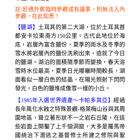
註:若遇外賓臨時參觀或有議事，則無法入內
參觀，在此知悉！
【鹽湖】
土耳其的第二大湖，位於土耳其首
都安卡拉東南方150公里。古代此地位於海
底，岩層內富含鹽份，夏季的雨水及冬季的
雪水將岩層內的鹽份洗刷出來，造就了今日
的鹽湖。湖泊的面積隨季節而變換，春天溶
雪時水位最高，夏季日光曝曬時間較長，湖
面看似一層白色的結晶，在陽光照射下閃閃
發光，白色的鹽堆成像雪一樣的小丘。
【1985年入選世界遺產～卡帕多其亞】
經過
長年風化水蝕之特殊景觀-格萊梅山谷與其周
圍地區，聳立著形狀不一之岩石丘陵，在這
些岩面上開鑿了上千個洞窟，大多是羅馬帝
國統治下潛逃之基督修士所建之修院與聖