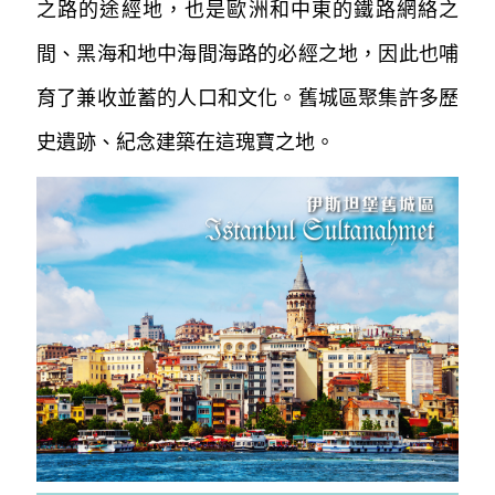
之路的途經地，也是歐洲和中東的鐵路網絡之
間、黑海和地中海間海路的必經之地，因此也哺
育了兼收並蓄的人口和文化。舊城區聚集許
多歷
史遺跡、紀念建築在這瑰寶之地。