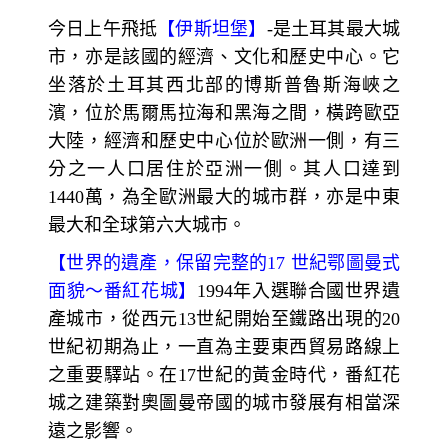
今日上午飛抵
【伊斯坦堡】
-
是土耳其最大城
市，亦是該國的經濟、文化和歷史中心。它
坐落於土耳其西北部的博斯普魯斯海峽之
濱，位於馬爾馬拉海和黑海之間，橫跨歐亞
大陸，經濟和歷史中心位於歐洲一側，有三
分之一人口居住於亞洲一側。其人口達到
1440萬，為全歐洲最大的城市群，亦是中東
最大和全球第六大城市。
【
世界的遺產，保留完整的
17
世紀鄂圖曼式
面貌～
番紅花城】
1994
年入選聯合國世界遺
產城市，從西元13世紀開始至鐵路出現的20
世紀初期為止，一直為主要東西貿易路線上
之重要驛站。在17
世紀的黃金時代，番紅花
城之建築對奧圖曼帝國的城市發展有相當深
遠之影響。