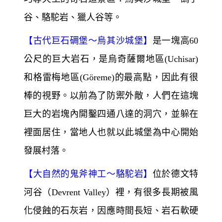
谷、駱駝岩、獵人谷等。
【
古代巨石碉堡～
烏其沙城堡】
是一塊高60
公尺的巨大岩石，是烏奇薩爾地區(Uchisar)
和格雷梅地區(Göreme)
的最高點，因此有很
棒的視野。以前為了防禦外敵，人們在這塊
巨大的岩塊內開鑿四通八達的洞穴，並躲在
裡面居住，當地人也就以此城堡為中心開始
發展村落。
【
大自然的鬼斧神工～
駱駝岩】
位於德文特
河谷（Devrent Valley）裡，有很多長期被風
化侵蝕的石灰岩，因應時間長短、岩石軟硬