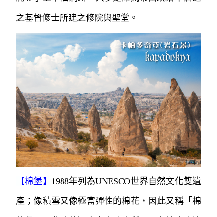
之基督修士所建之修院與聖堂。
【
棉堡
】
1988年列為UNESCO世界自然文化雙遺
產；像積雪又像極富彈性的棉花，因此又稱「棉