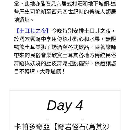
堂。此地亦能看見穴居式村莊和地下城鎮-這
些歷史可追朔至西元四世紀時的傳統人類居
地遺址。
【土耳其之夜】
今晚特別安排土耳其之夜，
於洞穴餐廳中享用傳統小點心和水果，無限
暢飲土耳其獅子奶酒與各式飲品，隨著樂師
帶來的民俗音樂欣賞土耳其各地方傳統民俗
舞蹈與妖嬈的肚皮舞孃扭腰擺臀，保證讓您
目不轉睛，大呼過癮！
Day 4
卡帕多奇亞【奇岩怪石(烏其沙