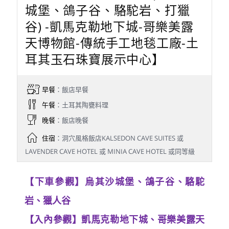
城堡、鴿子谷、駱駝岩、打獵
谷) -凱馬克勒地下城-哥樂美露
天博物館-傳統手工地毯工廠-土
耳其玉石珠寶展示中心】
早餐
：飯店早餐
午餐
：土耳其陶甕料理
晚餐
：飯店晚餐
住宿
：洞穴風格飯店KALSEDON CAVE SUITES 或
LAVENDER CAVE HOTEL 或 MINIA CAVE HOTEL 或同等級
【下車參觀】烏其沙城堡、鴿子谷、駱駝
岩、獵人谷
【入內參觀】凱馬克勒地下城、哥樂美露天