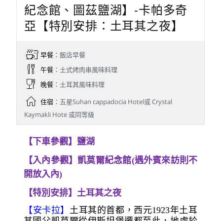
紀念館、圖茲鹽湖】-卡帕多奇
亞【特別安排：土耳其之夜】
早餐
：飯店早餐
午餐
：土式烤肉串風味料理
晚餐
：土耳其風味料理
住宿
：五星Suhan cappadocia Hotel或 Crystal
Kaymakli Hote 或同等級
【下車參觀】鹽湖
【入內參觀】凱莫爾紀念館(遇外賓來訪則不
開放入內)
【特別安排】土耳其之夜
【安卡拉】
土耳其的首都，西元1923年土耳
其國父凱莫爾從伊斯坦堡遷都至此，地處於