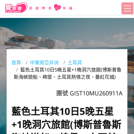
首頁
中東南亞非洲
土耳其
藍色土耳其10日5晚五星+1晚洞穴旅館(博斯普魯
斯海峽遊船、棉堡、土耳其熱情之夜、番紅花城)
團號 GIST10MU260911A
藍色土耳其10日5晚五星
+1晚洞穴旅館(博斯普魯斯