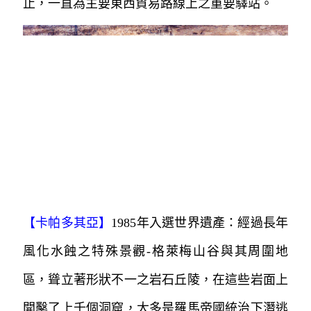
止，一直為主要東西貿易路線上之重要驛站。
【卡帕多其亞】
1985年入選世界遺產：經過長年
風化水蝕之特殊景觀-格萊梅山谷與其周圍地
區，聳立著形狀不一之岩石丘陵，
在這些岩面上
開鑿了上千個洞窟，大多是羅馬帝國統治下
潛逃