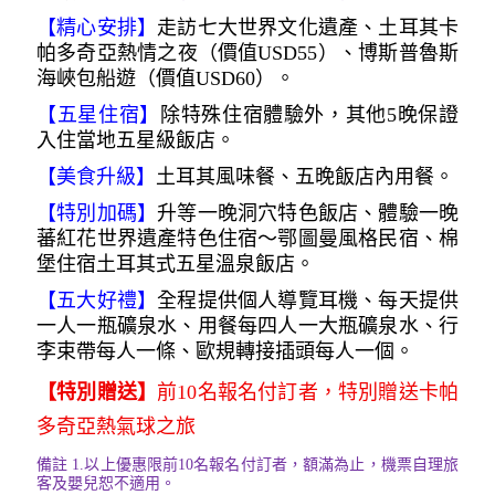
【精心安排】
走訪七大世界文化遺產、土耳其卡
帕多奇亞熱情之夜（價值USD55）、博斯普魯斯
海峽包船遊（價值USD60）。
【五星住宿
】
除特殊住宿體驗外，其他5晚保證
入住當地五星級飯店。
【美食升級】
土耳其風味餐、五晚飯店內用餐。
【特別加碼】
升等一晚洞穴特色飯店、體驗一晚
蕃紅花世界遺產特色住宿～鄂圖曼風格民宿、棉
堡住宿土耳其式五星溫泉飯店。
【五大好禮】
全程提供個人導覽耳機、每天提供
一人一瓶礦泉水、用餐每四人一大瓶礦泉水、行
李束帶每人一條、歐規轉接插頭每人一個。
【特別贈送】
前10名報名付訂者，特別贈送卡帕
多奇亞熱氣球之旅
備註
1.
以上優惠限前10名報名付訂者，額滿為止，機票自理旅
客及嬰兒恕不適用。