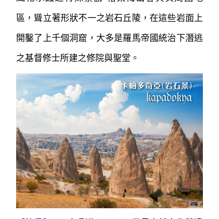
區，聳立著形狀不一之岩石丘陵，
在這些岩面上
開鑿了上千個洞窟，大多是羅馬帝國統治下
潛逃
之基督修士所建之修院與聖堂。