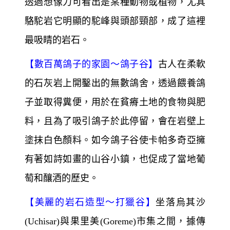
透過想像力可看出是某種動物或植物，尤其
駱駝岩它明顯的駝峰與頭部頸部，成了這裡
最吸睛的岩石。
【
數百萬鴿子的家園～
鴿子谷】
古人在柔軟
的石灰岩上開鑿出的無數鴿舍，透過餵養鴿
子並取得糞便，用於在貧瘠土地的食物與肥
料，且為了吸引鴿子於此停留，會在岩壁上
塗抹白色顏料。如今鴿子谷使卡帕多奇亞擁
有著如詩如畫的山谷小鎮，也促成了當地葡
萄和釀酒的歷史。
【
美麗的岩石造型～
打獵谷】
坐落烏其沙
(Uchisar)與果里美(Goreme)市集之間，據傳