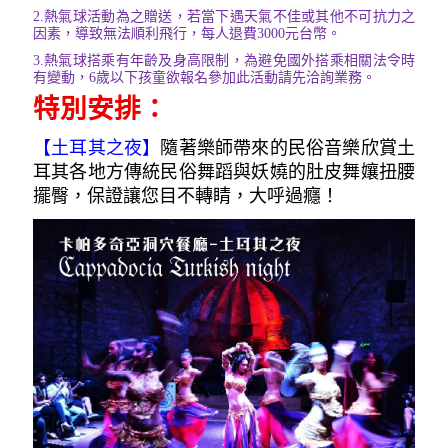
2.
熱氣球活動為之贈送，若當下遇天氣不佳或其他不可抗力之
因素，導致無法順利飛行，每人退費3000元台幣。
3.
熱氣球搭乘有年齡及身高限制，為避免國外搭乘相關法令時
有變動，6歲以下孩童欲報名參加此活動請先洽詢業務。
特別安排：
【土耳其之夜
】
隨著樂師帶來的民俗音樂欣賞土
耳其各地方傳統民俗舞蹈與妖嬈的肚皮舞孃扭腰
擺臀，保證讓您目不轉睛，大呼過癮！