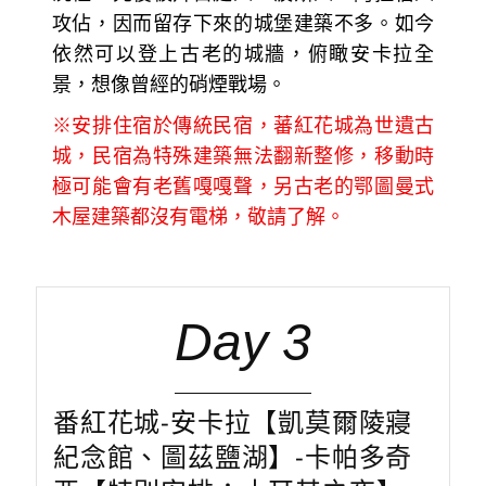
攻佔，因而留存下來的城堡建築不多。如今
依然可以登上古老的城牆，俯瞰安卡拉全
景，想像曾經的硝煙戰場。
※安排住宿於傳統民宿，蕃紅花城為世遺古
城，民宿為特殊建築無法翻新整修，移動時
極可能會有老舊嘎嘎聲，另古老的鄂圖曼式
木屋建築都沒有電梯，敬請了解。
Day 3
番紅花城-安卡拉【凱莫爾陵寢
紀念館、圖茲鹽湖】-卡帕多奇