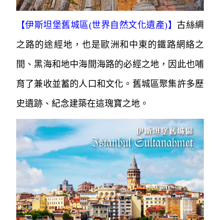
【
伊斯坦堡舊城區(世界自然文化遺產)
】
古絲綢
之路的途經地，也是歐洲和中東的鐵路網絡之
間、黑海和地中海間海路的必經之地，因此也哺
育了兼收並蓄的人口和文化。舊城區聚集許
多歷
史遺跡、紀念建築在這瑰寶之地。