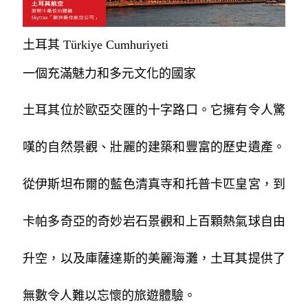
土耳其 Türkiye Cumhuriyeti
一個充滿魅力和多元文化的國家
土耳其位於歐亞交匯的十字路口。它擁有令人驚
嘆的自然景觀、壯麗的建築和豐富的歷史遺產。
從伊斯坦布爾的藍色清真寺和托普卡匹皇宮，到
卡帕多奇亞的奇妙岩石景觀和上百顆熱氣球自由
升空，以及庫薩達斯的美麗海灘，土耳其提供了
無數令人難以忘懷的旅遊體驗。