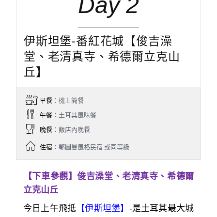
Day 2
伊斯坦堡-番紅花城【俊吉澡
堂、老清真寺、希德爾立克山
丘】
早餐
：機上簡餐
午餐
：土耳其風味餐
晚餐
：飯店內晚餐
住宿
：鄂圖曼風格民宿 或同等級
【下車參觀】俊吉澡堂、老清真寺、希德爾
立克山丘
今日上午飛抵
【伊斯坦堡】
-
是土耳其最大城