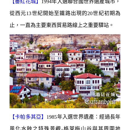
【番紅花城】
1994年入選聯合國世界遺產城市，
從西元13世紀開始至鐵路出現的20世紀初期為
止，一直為主要東西貿易路線上之重要驛站。
【卡帕多其亞】
1985年入選世界遺產：經過長年
風化水蝕之特殊景觀-格萊梅山谷與其周圍地