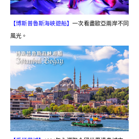
【博斯普魯斯海峽遊船】
一次看盡歐亞兩岸不同
風光。