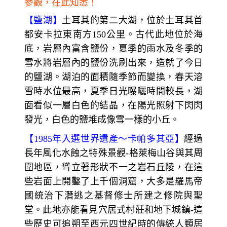
參觀，在此知悉！
【鹽湖】
土耳其的第二大湖，位於土耳其首
都安卡拉東南方150公里。古代此地位於海
底，岩層內富含鹽份，夏季的雨水及冬季的
雪水將岩層內的鹽份洗刷出來，造就了今日
的鹽湖。湖泊的面積隨季節而變換，春天溶
雪時水位最高，夏季日光曝曬時間較長，湖
面看似一層白色的結晶，在陽光照射下閃閃
發光，白色的鹽堆成像雪一樣的小丘。
【1985年入選世界遺產～卡帕多其亞】
經過
長年風化水蝕之特殊景觀-格萊梅山谷與其周
圍地區，聳立著形狀不一之岩石丘陵，在這
些岩面上開鑿了上千個洞窟，大多是羅馬帝
國統治下潛逃之基督修士所建之修院與聖
堂。此地亦能看見穴居式村莊和地下城鎮-這
些歷史可追朔至西元四世紀時的傳統人類居