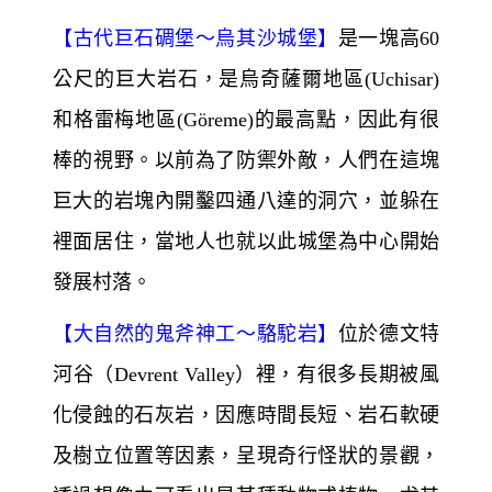
【
古代巨石碉堡～
烏其沙城堡】
是一塊高60
公尺的巨大岩石，是烏奇薩爾地區(Uchisar)
和格雷梅地區(Göreme)
的最高點，因此有很
棒的視野。以前為了防禦外敵，人們在這塊
巨大的岩塊內開鑿四通八達的洞穴，並躲在
裡面居住，當地人也就以此城堡為中心開始
發展村落。
【
大自然的鬼斧神工～
駱駝岩】
位於德文特
河谷（Devrent Valley）裡，有很多長期被風
化侵蝕的石灰岩，因應時間長短、岩石軟硬
及樹立位置等因素，呈現奇行怪狀的景觀，