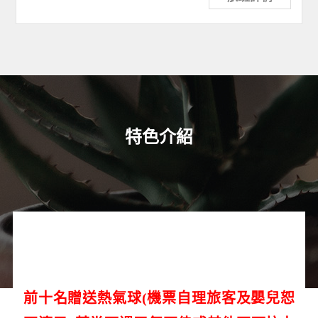
特色介紹
前十名贈送熱氣球(機票自理旅客及嬰兒恕