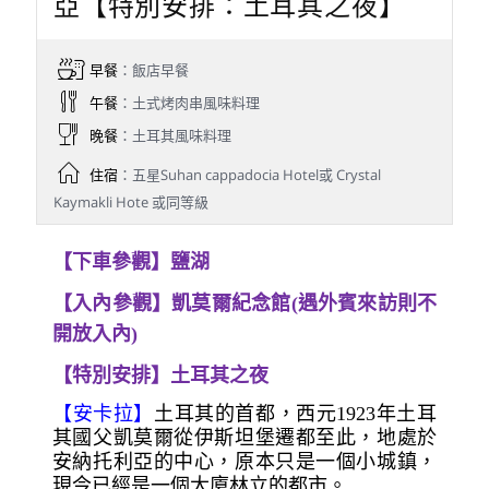
亞【特別安排：土耳其之夜】
早餐
：飯店早餐
午餐
：土式烤肉串風味料理
晚餐
：土耳其風味料理
住宿
：五星Suhan cappadocia Hotel或 Crystal
Kaymakli Hote 或同等級
【下車參觀】鹽湖
【入內參觀】凱莫爾紀念館(遇外賓來訪則不
開放入內)
【特別安排】土耳其之夜
【安卡拉】
土耳其的首都，西元1923年土耳
其國父凱莫爾從伊斯坦堡遷都至此，地處於
安納托利亞的中心，原本只是一個小城鎮，
現今已經是一個大廈林立的都市。