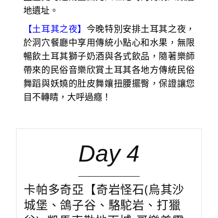
地遺址。
【土耳其之夜】
今晚特別安排土耳其之夜，
於洞穴餐廳中享用傳統小點心和水果，無限
暢飲土耳其獅子奶酒與各式飲品，隨著樂師
帶來的民俗音樂欣賞土耳其各地方傳統民俗
舞蹈與妖嬈的肚皮舞孃扭腰擺臀，保證讓您
目不轉睛，大呼過癮！
Day 4
卡帕多奇亞【奇岩怪石(烏其沙
城堡、鴿子谷、駱駝岩、打獵