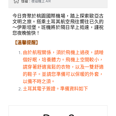
住宿
：夜宿機上 AIR
今日齊聚於桃園國際機場，踏上探索歐亞古
文明之旅。搭乘土耳其航空飛往嚮往已久的
～伊斯坦堡。班機將於隔日早上抵達，謹祝
您夜晚愉快！
【溫馨提醒】
由於航程關係，須於飛機上過夜，請睡
個好眠，培養體力。飛機上空間較小，
請穿著舒適寬鬆的衣物，以及一雙舒適
的鞋子。並請您準備可以保暖的外套，
以備不時之須。
土耳其電子簽證。準備資料如下