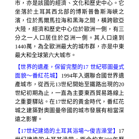
市，亦是該國的經濟、文化和歷史中心。它
坐落於土耳其西北部的博斯普魯斯海峽之
濱，位於馬爾馬拉海和黑海之間，橫跨歐亞
大陸，經濟和歷史中心位於歐洲一側，有三
分之一人口居住於亞洲一側。其人口達到
1440萬，為全歐洲最大的城市群，亦是中東
最大和全球第六大城市。
【
世界的遺產，保留完整的
17
世紀鄂圖曼式
面貌～
番紅花城】
1994
年入選聯合國世界遺
產城市，從西元13世紀開始至鐵路出現的20
世紀初期為止，一直為主要東西貿易路線上
之重要驛站。在17
世紀的黃金時代，番紅花
城之建築對奧圖曼帝國的城市發展有相當深
遠之影響。
【
17
世紀建造的土耳其浴場～
俊吉澡堂】
17