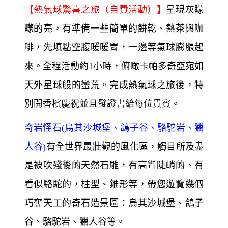
【熱氣球驚喜之旅（自費活動）】
呈現灰矇
矇的亮，有準備一些簡單的餅乾、熱茶與咖
啡，先填點空腹暖暖胃，一邊等氣球膨脹起
來。全程活動約1小時，俯瞰卡帕多奇亞宛如
天外星球般的蠻荒。完成熱氣球之旅後，特
別開香檳慶祝並且發證書給每位貴賓。
奇岩怪石(烏其沙城堡、鴿子谷、駱駝岩、獵
人谷)
有全世界最壯觀的風化區，觸目所及盡
是被吹殘後的天然石雕，有高聳陡峭的、有
看似駱駝的，柱型、錐形等，帶您遊覽幾個
巧奪天工的奇石造景區：烏其沙城堡、鴿子
谷、駱駝岩、獵人谷等。