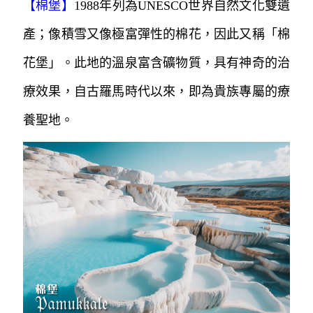
【
棉堡
】
1988年列為UNESCO世界自然文化雙遺
產；像積雪又像極富彈性的棉花，因此又稱「棉
花堡」。
此地的溫泉富含礦物質，具有神奇的治
療效果，自古羅馬時代以來，即為貴族
專屬的療
養聖地。