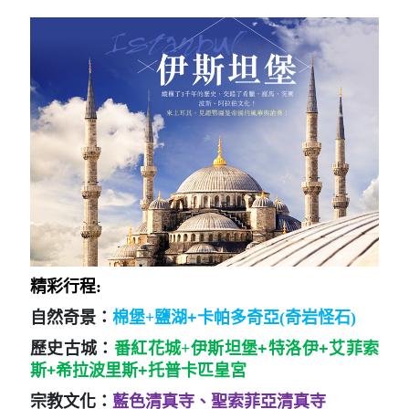
精彩行程:
自然奇景：
棉堡+
鹽湖+
卡帕多奇亞(奇岩怪石)
歷史古城：
番紅花城+
伊斯坦堡+特洛伊+艾菲索
+
斯
希拉波里斯+托普卡匹皇宮
宗教文化：
藍色清真寺、聖索菲亞清真寺