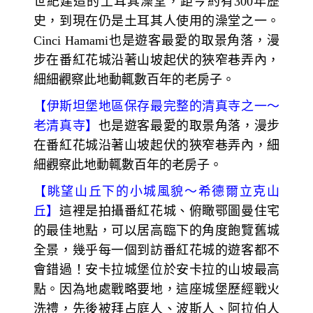
世紀建造的土耳其澡堂，距今約有300年歷
史，到現在仍是土耳其人使用的澡堂之一。
Cinci Hamami也是遊客最愛的取景角落，漫
步在番紅花城沿著山坡起伏的狹窄巷弄內，
細細觀察此地動輒數百年的老房子。
【
伊斯坦堡地區保存最完整的清真寺之一～
老清真寺】
也是遊客最愛的取景角落，漫步
在番紅花城沿著山坡起伏的狹窄巷弄內，細
細觀察此地動輒數百年的老房子。
【
眺望山丘下的小城風貌～
希德爾立克山
丘】
這裡是拍攝番紅花城、俯瞰鄂圖曼住宅
的最佳地點，可以居高臨下的角度飽覽舊城
全景，幾乎每一個到訪番紅花城的遊客都不
會錯過！安卡拉城堡位於安卡拉的山坡最高
點。因為地處戰略要地，這座城堡歷經戰火
洗禮，先後被拜占庭人、波斯人、阿拉伯人