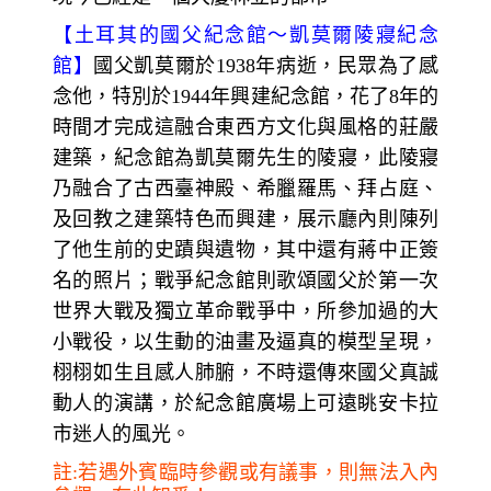
【
土耳其的國父紀念館～
凱莫爾陵寢紀念
館】
國父凱莫爾於1938年病逝，民眾為了感
念他，特別於1944年興建紀念館，花了8
年的
時間才完成這融合東西方文化與風格的莊嚴
建築，紀念館為凱莫爾先生的陵寢，此陵寢
乃融合了古西臺神殿、希臘羅馬、拜占庭、
及回教之建築特色而興建，展示廳內則陳列
了他生前的史蹟與遺物，其中還有蔣中正簽
名的照片；戰爭紀念館則歌頌國父於第一次
世界大戰及獨立革命戰爭中，所參加過的大
小戰役，以生動的油畫及逼真的模型呈現，
栩栩如生且感人肺腑，不時還傳來國父真誠
動人的演講，於紀念館廣場上可遠眺安卡拉
市迷人的風光。
註:若遇外賓臨時參觀或有議事，則無法入內