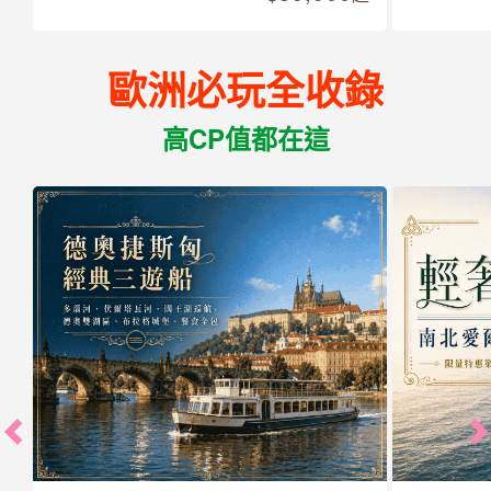
歐洲必玩全收錄
高CP值都在這