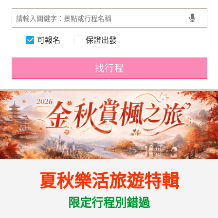
可報名
保證出發
找行程
夏秋樂活旅遊特輯
限定行程別錯過