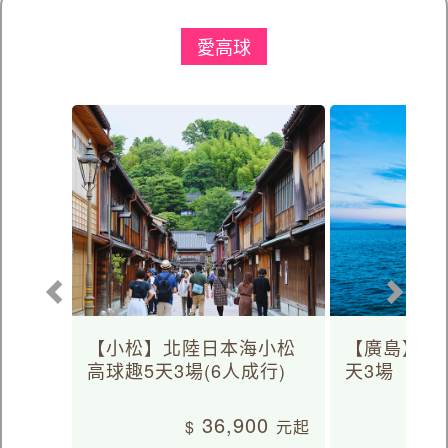
愛高球
【小松】北陸日本海小松
【廣島】日
高球趣5天3場(6人成行)
天3場
36,900