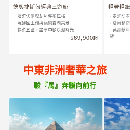
德奧捷斯匈經典三遊船
輕奢輕旅
漫遊伏爾塔瓦河畔布拉格
走進翡翠
沉醉國王湖與德奧雙湖美景
愛爾蘭南
暢遊五國，盡享中歐浪漫時光
莫赫懸崖
69,900
壁
起
中東非洲奢華之旅
駿『馬』奔騰向前行