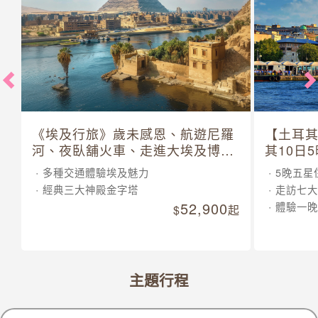
《埃及行旅》歲未感恩、航遊尼羅
【土耳
河、夜臥舖火車、走進大埃及博物
其10日
館 10 日
多種交通體驗埃及魅力
5晚五星
經典三大神殿金字塔
走訪七大
52,900
體驗一晚
起
主題行程