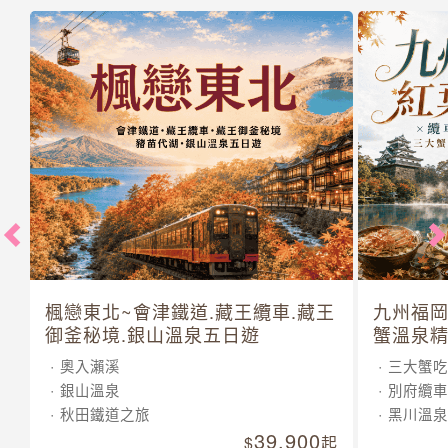
楓戀東北~會津鐵道.藏王纜車.藏王
九州福岡
御釜秘境.銀山溫泉五日遊
蟹溫泉精
奧入瀨溪
三大蟹吃
銀山溫泉
別府纜車
秋田鐵道之旅
黑川溫泉
39,900
起