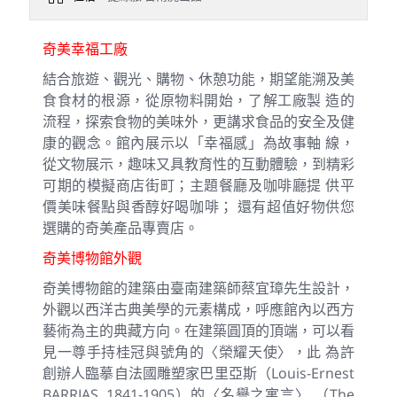
奇美幸福工廠
結合旅遊、觀光、購物、休憩功能，期望能溯及美
食食材的根源，從原物料開始，了解工廠製 造的
流程，探索食物的美味外，更講求食品的安全及健
康的觀念。館內展示以「幸福感」為故事軸 線，
從文物展示，趣味又具教育性的互動體驗，到精彩
可期的模擬商店街町；主題餐廳及咖啡廳提 供平
價美味餐點與香醇好喝咖啡； 還有超值好物供您
選購的奇美產品專賣店。
奇美博物館外觀
奇美博物館的建築由臺南建築師蔡宜璋先生設計，
外觀以西洋古典美學的元素構成，呼應館內以西方
藝術為主的典藏方向。在建築圓頂的頂端，可以看
見一尊手持桂冠與號角的〈榮耀天使〉，此 為許
創辦人臨摹自法國雕塑家巴里亞斯（Louis-Ernest
BARRIAS, 1841-1905）的〈名譽之寓言〉 （The