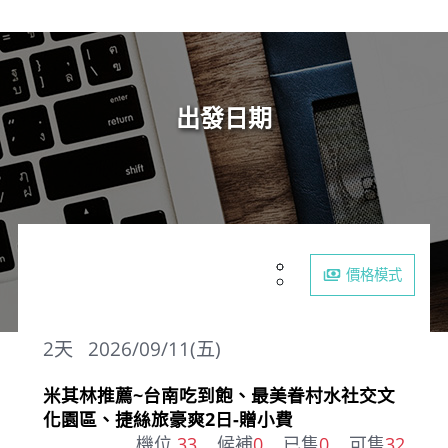
出發日期
價格模式
2
天
2026/09/11(五)
米其林推薦~台南吃到飽、最美眷村水社交文
化園區、捷絲旅豪爽2日-贈小費
機位
33
候補
0
已售
0
可售
32