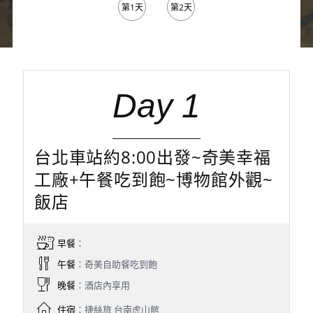
第1天
第2天
Day 1
台北車站約8:00出發~奇美幸福
工廠+午餐吃到飽~博物館外觀~
飯店
早餐
：
午餐
：奇美自助餐吃到飽
晚餐
：酒店內享用
住宿
：捷絲旅 台南虎山館