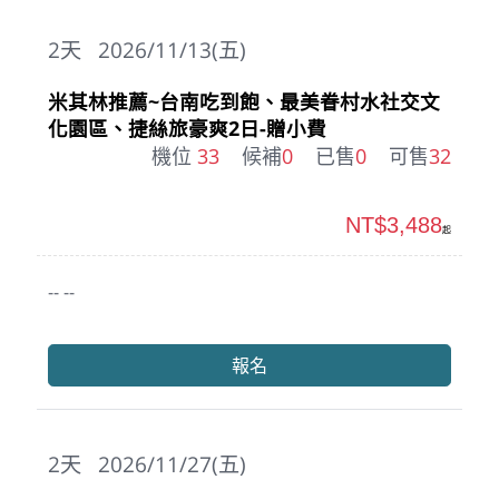
2
天
2026/11/13(五)
米其林推薦~台南吃到飽、最美眷村水社交文
化園區、捷絲旅豪爽2日-贈小費
機位
33
候補
0
已售
0
可售
32
NT$3,488
起
-- --
報名
2
天
2026/11/27(五)