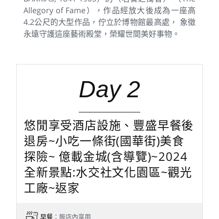
Allegory of Fame），作品經放大後成為一座高
4.2公尺的大型作品，佇立於博物館最高處， 象徵
永遠守護這座藝術殿堂，榮耀世間美好事物。
Day 2
悠閒享受酒店設施、豐盛早餐後
退房~小吃一條街(國華街)美食
探險~ 億載金城(含導覽)~2024
全新景點:水交社文化園區~觀光
工廠~返家
早餐
：飯店內享用