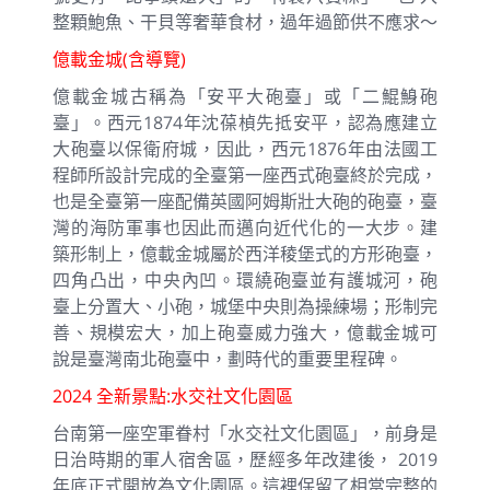
整顆鮑魚、干貝等奢華食材，過年過節供不應求～
億載金城(含導覽)
億載金城古稱為「安平大砲臺」或「二鯤鯓砲
臺」。西元1874年沈葆楨先抵安平，認為應建立
大砲臺以保衛府城，因此，西元1876年由法國工
程師所設計完成的全臺第一座西式砲臺終於完成，
也是全臺第一座配備英國阿姆斯壯大砲的砲臺，臺
灣的海防軍事也因此而邁向近代化的一大步。建
築形制上，億載金城屬於西洋稜堡式的方形砲臺，
四角凸出，中央內凹。環繞砲臺並有護城河，砲
臺上分置大、小砲，城堡中央則為操練場；形制完
善、規模宏大，加上砲臺威力強大，億載金城可
說是臺灣南北砲臺中，劃時代的重要里程碑。
2024 全新景點:水交社文化園區
台南第一座空軍眷村「水交社文化園區」，前身是
日治時期的軍人宿舍區，歷經多年改建後， 2019
年底正式開放為文化園區。這裡保留了相當完整的