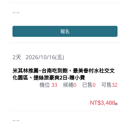
-- --
報名
2
天
2026/10/16(五)
米其林推薦~台南吃到飽、最美眷村水社交文
化園區、捷絲旅豪爽2日-贈小費
機位
33
候補
0
已售
0
可售
32
NT$3,488
起
-- --