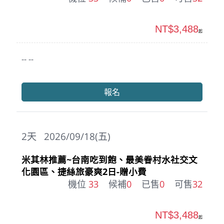
NT$3,488
起
-- --
報名
2
天
2026/09/18(五)
米其林推薦~台南吃到飽、最美眷村水社交文
化園區、捷絲旅豪爽2日-贈小費
機位
33
候補
0
已售
0
可售
32
NT$3,488
起