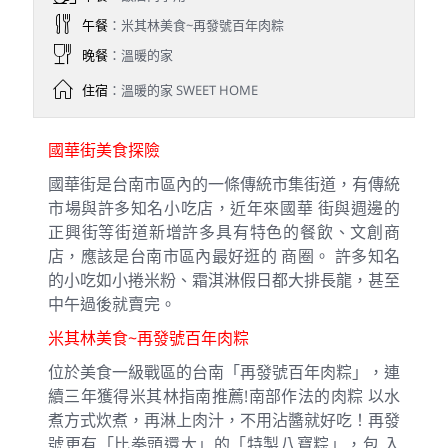
午餐
：米其林美食~再發號百年肉粽
晚餐
：溫暖的家
住宿
：溫暖的家 SWEET HOME
國華街美食探險
國華街是台南市區內的一條傳統市集街道，有傳統
市場與許多知名小吃店，近年來國華 街與週邊的
正興街等街道新增許多具有特色的餐飲、文創商
店，應該是台南市區內最好逛的 商圈。 許多知名
的小吃如小捲米粉、霜淇淋假日都大排長龍，甚至
中午過後就賣完。
米其林美食~再發號百年肉粽
位於美食一級戰區的台南「再發號百年肉粽」，連
續三年獲得米其林指南推薦!南部作法的肉粽 以水
煮方式炊煮，再淋上肉汁，不用沾醬就好吃！再發
號更有「比拳頭還大」的「特製八寶粽」，包 入