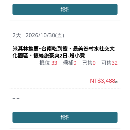
報名
2
天
2026/10/30(五)
米其林推薦~台南吃到飽、最美眷村水社交文
化園區、捷絲旅豪爽2日-贈小費
機位
33
候補
0
已售
0
可售
32
NT$3,488
起
-- --
報名