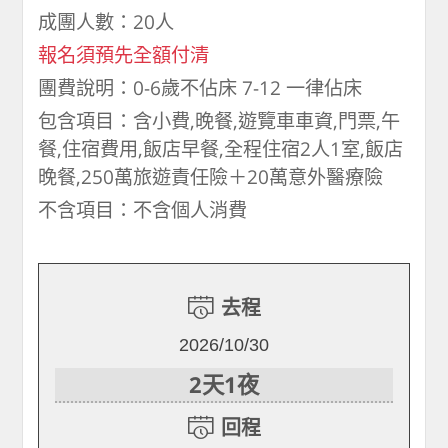
成團人數：20人
報名須預先全額付清
團費說明：0-6歲不佔床 7-12 一律佔床
包含項目：含小費,晚餐,遊覽車車資,門票,午
餐,住宿費用,飯店早餐,全程住宿2人1室,飯店
晚餐,250萬旅遊責任險＋20萬意外醫療險
不含項目：不含個人消費
去程
2026/10/30
2天1夜
回程