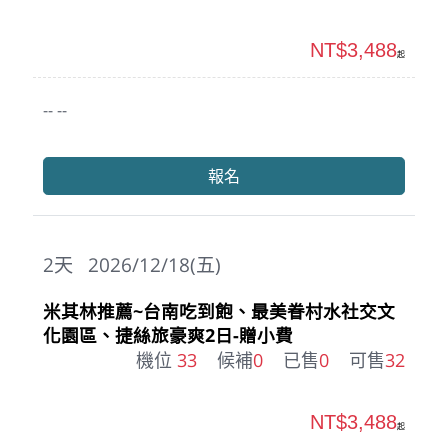
NT$3,488
起
-- --
報名
2
天
2026/12/18(五)
米其林推薦~台南吃到飽、最美眷村水社交文
化園區、捷絲旅豪爽2日-贈小費
機位
33
候補
0
已售
0
可售
32
NT$3,488
起