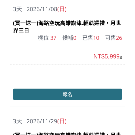
3
天
2026/11/08
(日)
(買一送一)海路空玩高雄旗津.輕軌巡禮，月世
界三日
機位
37
候補
0
已售
10
可售
26
NT$5,999
起
-- --
報名
3
天
2026/11/29
(日)