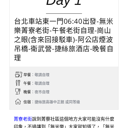
Day 1
台北車站東一門06:40出發-無米
樂菁寮老街-午餐老街自理-崗山
之眼(含來回接駁車)-阿公店煙波
吊橋-衛武營-捷絲旅酒店-晚餐自
理
早餐
：敬請自理
午餐
：敬請自理
晚餐
：夜巿自理
住宿
：捷絲旅高雄中正館 或同等級
菁寮老街
說到菁竂社區這個地方大家可能沒有什麼
印象，不過講到「無米樂」大家就知道了，「無米