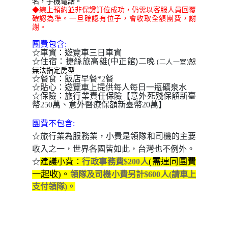
名，手機電話
。
◆線上預約並非保證訂位成功，仍需以客服人員回覆
確認為準。一旦確認有位子，會收取全額團費，謝
謝。
團費包含:
☆車資：遊覽車三日車資
二晚
☆住宿：
捷絲旅高雄(中正館)
(二人一室)
恕
無法指定房型
☆餐食：飯店早餐*2餐
☆貼心：遊覽車上提供每人每日一瓶礦泉水
☆保險：旅行業責任保險【意外死殘保額新臺
幣250萬、意外醫療保額新臺幣20萬】
團費不包含:
☆旅行業為服務業，小費是領隊和司機的主要
收入之一，世界各國皆如此，台灣也不例外。
(需連同團費
☆
建議小費：
行政事務費$200人
一起收)。
領隊及司機小費另計$600人(請車上
支付領隊)
。