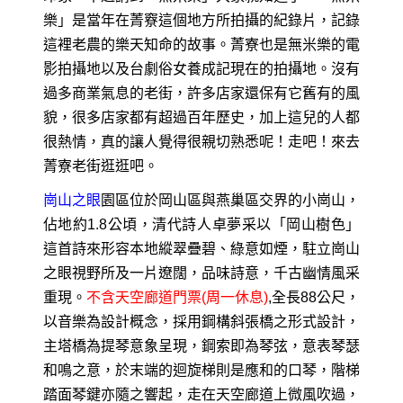
樂」是當年在菁竂這個地方所拍攝的紀錄片，記錄
這裡老農的樂天知命的故事。菁寮也是無米樂的電
影拍攝地以及台劇俗女養成記現在的拍攝地。沒有
過多商業氣息的老街，許多店家還保有它舊有的風
貌，很多店家都有超過百年歷史，加上這兒的人都
很熱情，真的讓人覺得很親切熟悉呢！走吧！來去
菁寮老街逛逛吧。
崗山之眼
園區位於岡山區與燕巢區交界的小崗山，
佔地約1.8公頃，清代詩人卓夢采以「岡山樹色」
這首詩來形容本地縱翠疊碧、綠意如煙，駐立崗山
之眼視野所及一片遼闊，品味詩意，千古幽情風采
重現。
不含天空廊道門票(周一休息)
,全長88公尺，
以音樂為設計概念，採用鋼構斜張橋之形式設計，
主塔橋為提琴意象呈現，鋼索即為琴弦，意表琴瑟
和鳴之意，於末端的迴旋梯則是應和的口琴，階梯
踏面琴鍵亦隨之響起，走在天空廊道上微風吹過，