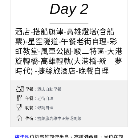
Day 2
酒店-搭船旗津-高雄燈塔(含船
票)-星空隧道-午餐老街自理-彩
虹教堂-風車公園-駁二特區-大港
旋轉橋-高雄輕軌(大港橋-統一夢
時代) -捷絲旅酒店-晚餐自理
早餐
：酒店自助早餐
午餐
：老街自理
晚餐
：敬請自理
住宿
：捷絲旅高雄中正館或同級
旗津區
位於高雄旗津半島、高雄港西側，因位在旗