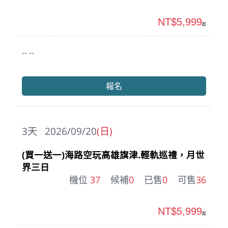
NT$5,999
起
-- --
報名
3
天
2026/09/20
(日)
(買一送一)海路空玩高雄旗津.輕軌巡禮，月世
界三日
機位
37
候補
0
已售
0
可售
36
NT$5,999
起