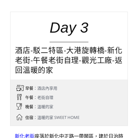
Day 3
酒店-駁二特區-大港旋轉橋-新化
老街-午餐老街自理-觀光工廠-返
回溫暖的家
早餐
：酒店內享用
午餐
：老街自理
晚餐
：溫暖的家
住宿
：溫暖的家 SWEET HOME
新化老街
座落於新化中正路一帶鬧區，建於日治時