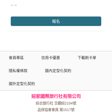
-- --
報名
會員專區
信用卡優惠
下載刷卡單
隱私權條款
國內定型化契約
國外定型化契約
迎家國際旅行社有限公司
綜合旅行社 交觀綜2104號
品保協會會員 第1517號