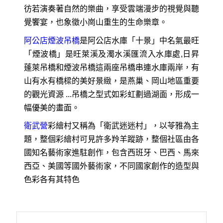
彷若演奏著自然的樂曲，享受雲端漫步的視覺與聽
覺饗宴，也象徵小崗山重生的生命樂章。
阿公店煙波吊橋
是阿公店水庫「十景」中名氣最旺
「煙波橋」是旺萊溪及濁水溪匯流入水庫處,日昇
蓬萊吊橋和煙波吊橋這兩座吊橋串連水庫兩岸，有
山有水有橋樑的美好景緻，是燕巢、岡山地區重要
的觀光資源 ...吊橋之型式如彩虹劃過湖面，形成一
幅優美的畫面。
衛武營
彩繪村又稱為「衛武迷迷村」，以苓雅為主
題，整個彩繪村可見許多羚羊蹤跡，整個社區由各
國知名藝術家進駐創作，包含西班牙、巴西、馬來
西亞、美國等國外藝術家，不同國家創作的造型與
色彩各有其特色