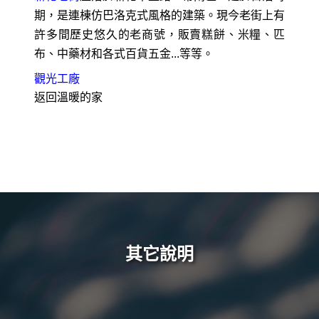
期，是連棟仿巴洛克式風格的建築。現今老街上有
許多間歷史悠久的老商號，販賣糕餅、米糧、匹
布、中藥材和各式百貨五金...等等。
觀光工廠
返回溫暖的家
其它說明