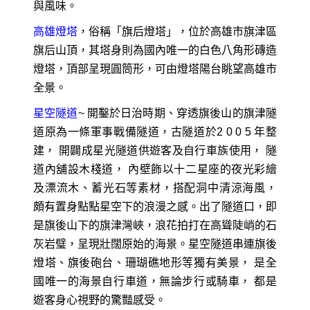
與風味。
高雄燈塔
，俗稱「旗后燈塔」，位於高雄市旗津區
旗后山頂，其塔身則為國內唯一的白色八角形磚造
燈塔，頂部呈現圓筒形，可由燈塔陽台眺望高雄市
全景。
星空隧道
~ 開鑿於日治時期、穿透旗後山的旗津隧
道原為一條軍事戰備隧道，古隧道於2 0 0 5 年整
建， 開闢成星光隧道供遊客及自行車族使用， 隧
道內舖設木棧道， 內壁飾以十二星座的夜光彩繪
及漂流木、蓄光石等素材，搭配洞中清涼海風，
頗有置身點點星空下的浪漫之感。出了隧道口，即
是旗後山下的旗津灣峽，浪花拍打在高聳陡峭的石
灰岩璧，呈現壯闊原始的海景。星空隧道串連旗後
燈塔、旗後砲台、珊瑚礁地形等獨有美景， 是全
國唯一的海景自行車道，無論步行或騎車， 都是
遊客身心視野的驚豔感受。