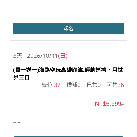
-- --
報名
3
天
2026/10/11
(日)
(買一送一)海路空玩高雄旗津.輕軌巡禮，月世
界三日
機位
37
候補
0
已售
0
可售
36
NT$5,999
起
-- --