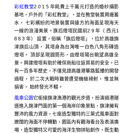
彩虹教堂
2 0 1 5 年耗費上千萬元打造的婚紗攝影
基地，戶外的「彩虹教堂」，並在教堂裝置周邊蓄
水， 七彩繽紛的地景裝置與遠方的海面呈現海天
一線的浪漫美景。旗后燈塔民國前2 9 年（ 西元1
8 8 3 年） 設置，俗稱「旗后燈塔」，位於高雄旗
津旗后山頂， 其塔身為台灣唯一白色八角形磚造
燈塔， 頂部呈現圓筒形，由燈塔陽台眺望高雄全
景。興建燈塔有助於確保商船往返貿易的安全。已
有一百多年歷史，不僅見證高雄港篳路藍縷的開發
過程， 於二次大戰時雖曾遭受機槍掃射， 惟並無
損害， 始終發光不輟。
風車公園
它銜接旗津漁港的觀光步道，扮演過港隧
道進入旗津門面的第一個海岸印象景點，旗津擁有
豐沛的風力資源，七座造型獨特的三葉式風車面對
遼闊的海面不停轉動，園區內有觀海看台及表演廣
場，造型獨特又可愛的海洋生物拼貼創作，既生動