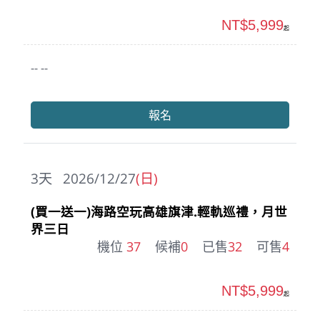
NT$5,999
起
-- --
報名
3
天
2026/12/27
(日)
(買一送一)海路空玩高雄旗津.輕軌巡禮，月世
界三日
機位
37
候補
0
已售
32
可售
4
NT$5,999
起