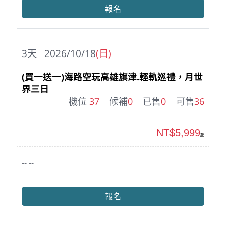
報名
3
天
2026/10/18
(日)
(買一送一)海路空玩高雄旗津.輕軌巡禮，月世
界三日
機位
37
候補
0
已售
0
可售
36
NT$5,999
起
-- --
報名