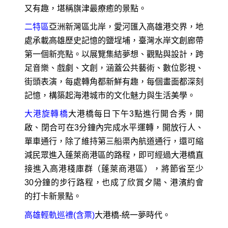
又有趣，堪稱旗津最療癒的景點。
二特區
亞洲新灣區北岸，愛河匯入高雄港交界，地
處承載高雄歷史記憶的鹽埕埔，臺灣水岸文創廊帶
第一個新亮點。以展覽集結夢想、觀點與設計，跨
足音樂、戲劇、文創，涵蓋公共藝術、數位影視、
街頭表演，每處轉角都新鮮有趣，每個畫面都深刻
記憶，構築起海港城市的文化魅力與生活美學。
大港旋轉橋
大港橋每日下午3點進行開合秀，開
啟、閉合可在3分鐘內完成水平運轉，開放行人、
單車通行，除了維持第三船渠內航道通行，還可縮
減民眾進入蓬萊商港區的路程，即可經過大港橋直
接進入高港棧庫群（蓬萊商港區），將節省至少
30分鐘的步行路程，也成了欣賞夕陽、港濱約會
的打卡新景點。
高雄輕軌巡禮(含票)
大港橋-統一夢時代。