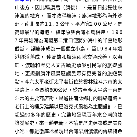
山後方，因此稱旗后（旗後） ，是昔日船隻往來
津渡的地方， 而才改稱旗津；旗津地形為海外沙
洲，南北長約1 1 . 3 公里、平均寬2 0 0 公尺，是
高雄最早的海港， 旗津原與台灣本島相連， 1 9 6
7 年高雄港為開闢第二港口便將外海中的半島地形
截斷， 讓旗津成為一個獨立小島， 至1 9 8 4 年過
港隧道落成， 使高雄和旗津兩地交通改善，以海
鮮、渡輪和歷史人文古蹟史蹟吸引民眾的旅遊勝
地，更規劃旗津風景區讓民眾有更完善的旅遊景
點。斗六太平老街太平老街位於雲林縣斗六市的太
平路上，全長約600公尺，從古至今太平路一直是
斗六的主要商店街，是通往南北鄉村的聯絡道路。
老街上的樓房建築以巴洛克式風格為主體設計，已
超過90多年的歷史，完整地呈現百年來台灣的建
築發展史，來一趟老街，不論是歷史建築或是美食
小吃，都能徹底地呈現出台灣早期濃濃的傳統特色