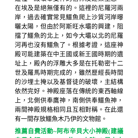
在埃及是絕無僅有的。這裡的尼羅河兩
岸，過去確實常見鱷魚爬上沙質河岸曝
曬太陽，但由於阿斯旺水壩的興建，阻
擋了鱷魚的北上，如今大壩以北的尼羅
河再也沒有鱷魚了。根據考證，這座神
殿可能建築在中王國或新王國時期的遺
址上，殿內的浮雕大多是在托勒密十二
世及羅馬時期完成的，雖然歷經長時間
的沙埋土掩以及基督徒的破壞，主結構
依然完好。神殿座落在傳統的東西軸線
上，北側供奉鷹神，南側供奉鱷魚神，
兩間神殿規格相同且互相對稱。在此還
有一間存放鱷魚木乃伊的文物館。
推薦自費活動~阿布辛貝大小神殿(建議