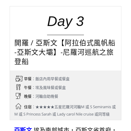
Day 3
開羅 / 亞斯文【阿拉伯式風帆船
-亞斯文大壩】-尼羅河巡航之旅
登船
早餐
：飯店內用早餐或餐盒
午餐
：埃及風味餐或餐盒
晚餐
：河輪自助晚餐
住宿
：★★★★★五星尼羅河河輪M 或 S Semiramis 或
M 或 S Princess Sarah 或 Lady carol Nile cruise 或同等級
亞斯文
埃及南部城市，亞斯文省首府，