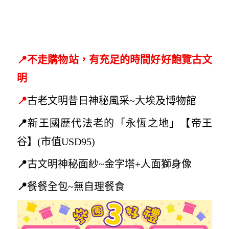
📍
不走購物站，有充足的時間好好飽覽古文
明
📍
古老文明昔日神
秘風采~大
埃及博物館
📍
新王國歷代法老的「永恆之地」【帝王
谷
】(
市值USD95)
📍
古文明
神秘面紗~
金字塔+人面獅身像
📍
餐餐全包~無自理餐食