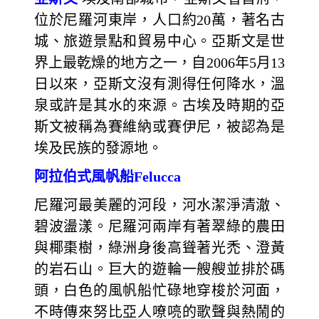
位於尼羅河東岸，人口約20萬，著名古
城、旅遊景點和貿易中心。亞斯文是世
界上最乾燥的地方之一，自2006年5月13
日以來，亞斯文沒有測得任何降水，溫
泉或許是其水的來源。古埃及時期的亞
斯文被稱為賽維納或賽伊尼，被認為是
埃及民族的發源地。
阿拉伯式風帆船Felucca
尼羅河最美麗的河段，河水潔淨清澈、
碧波盪漾。尼羅河兩岸有著翠綠的農田
與椰棗樹，綠洲身後高聳著光禿、澄黃
的岩石山。巨大的遊輪一艘艘並排於碼
頭，白色的風帆船忙碌地穿梭於河面，
不時傳來努比亞人嘹喨的歌聲與熱鬧的