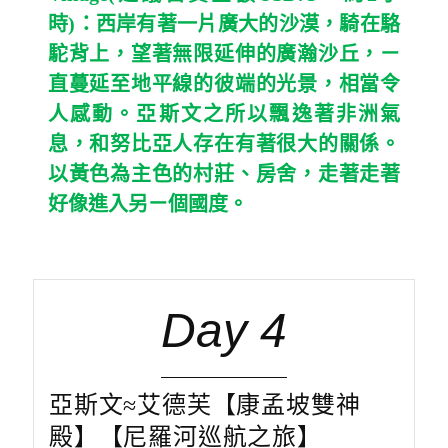
時
)
：西岸有著一片廣大的沙漠，騎在駱
駝背上，望著無限延伸的廣瀚沙丘，ㄧ
直蔓延至地平線的彼端的光景，相當令
人感動。亞斯文之所以飄逸著非洲氣
息，和努比亞人存在有著很大的關係。
以黃色為主色的村莊、房舍，走著走著
好像進入另ㄧ個國度。
Day 4
亞斯文≈艾德芙【康孟坡雙神
殿】【尼羅河巡航之旅】