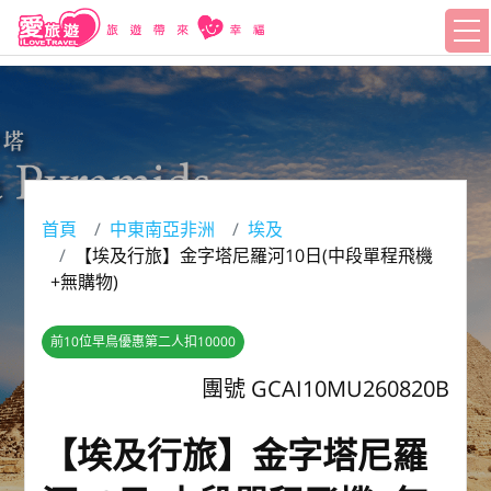
首頁
中東南亞非洲
埃及
【埃及行旅】金字塔尼羅河10日(中段單程飛機
+無購物)
前10位早鳥優惠第二人扣10000
團號 GCAI10MU260820B
【埃及行旅】金字塔尼羅