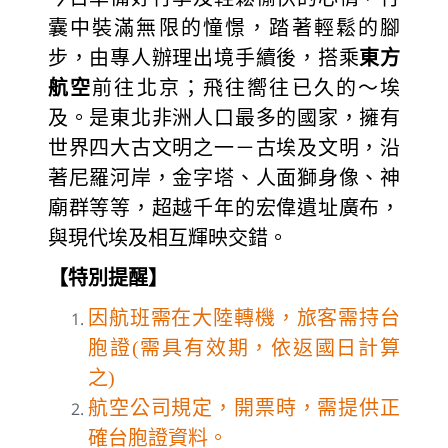
囊中裝滿無限的憧憬，踏著輕鬆的腳
步，由專人辦理出境手續後，搭乘
東方
航空
前往北京；飛往嚮往已久的～埃
及。是東北非洲人口最多的國家，擁有
世界四大古文明之一－古埃及文明，沿
著尼羅河岸，金字塔、人面獅身像、神
廟群等等，超越千年的宏偉遺址廣布，
與現代埃及相互輝映交錯。
【特別提醒】
因航班需在大陸轉機，旅客需持台
胞證(需具有效期，依返國日計算
之)
航空公司規定，開票時，需提供正
確台胞證資料。