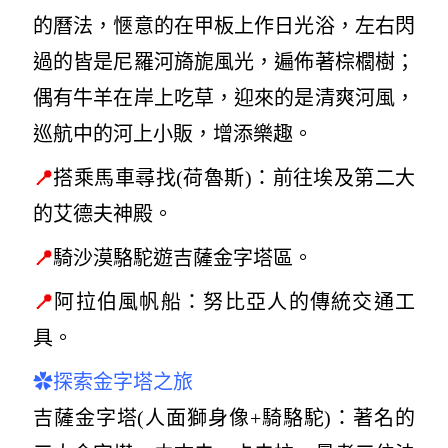
的曆法，愜意的在甲板上作日光浴，左右閃
過的皆是尼羅河旖旎風光，遍佈著棕櫚樹；
偶有牛羊在岸上吃草，迎來的是清爽河風，
巡航中的河上小販，增添樂趣。
📍
搭乘馬車尋找(
荷魯斯
)
：前往埃及第二大
的艾德夫神殿。
📍
騎沙漠駱駝遊吉薩金字塔區。
📍
阿拉伯風帆船：
努比亞人的傳統交通工
具。
✿
探索金字塔之旅
吉薩金字塔
(
人面獅身像+騎駱駝
)
：
著名的