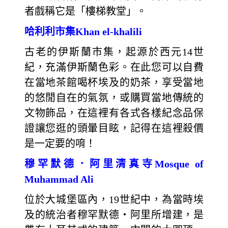
者戲稱它是「樓梯教堂」。
哈利利市集Khan el-khalili
古老的伊斯蘭市集，起源於西元14世
紀，充滿伊斯蘭色彩。在此您可以自費
在當地茶館喝杯埃及的奶茶，享受當地
的悠閒自在的氣氛，或購買當地傳統的
文物飾品，在這裡有各式各樣紀念品保
證讓您逛的頭暈目眩，記得在這裡殺價
是一定要的唷！
穆罕默德．阿里清真寺Mosque of
Muhammad Ali
位於大城堡區內，19世紀中，為當時埃
及的統治者穆罕默德‧阿里所增建，是