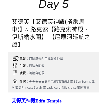
Day 5
艾德芙【艾德芙神殿(搭乘馬
車)】≈ 路克索【路克索神殿、
伊斯納水閘】 【尼羅河巡航之
旅】
早餐
：河輪早餐內用或餐盒外帶
午餐
：河輪自助餐
晚餐
：河輪自助餐
住宿
：★★★★★五星尼羅河河輪M 或 S Semiramis 或
M 或 S Princess Sarah 或 Lady carol Nile cruise 或同等級
艾得芙神殿Edfu Temple