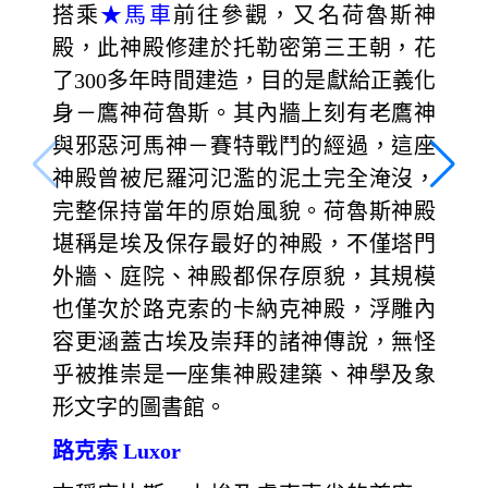
搭乘
★馬車
前往參觀，又名荷魯斯神
殿，此神殿修建於托勒密第三王朝，花
了300多年時間建造，目的是獻給正義化
身－鷹神荷魯斯。其內牆上刻有老鷹神
與邪惡河馬神－賽特戰鬥的經過，這座
神殿曾被尼羅河氾濫的泥土完全淹沒，
完整保持當年的原始風貌。荷魯斯神殿
堪稱是埃及保存最好的神殿，不僅塔門
外牆、庭院、神殿都保存原貌，其規模
也僅次於路克索的卡納克神殿，浮雕內
容更涵蓋古埃及崇拜的諸神傳說，無怪
乎被推崇是一座集神殿建築、神學及象
形文字的圖書館。
路克索 Luxor