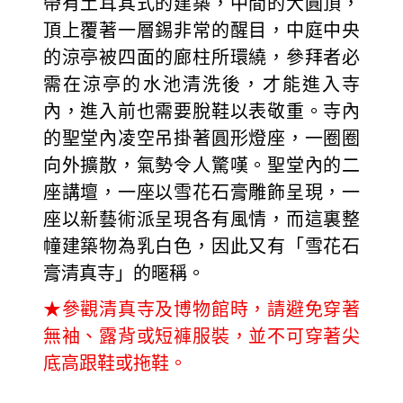
帶有土耳其式的建築，中間的大圓頂，
頂上覆著一層錫非常的醒目，中庭中央
的涼亭被四面的廊柱所環繞，參拜者必
需在涼亭的水池清洗後，才能進入寺
內，進入前也需要脫鞋以表敬重。寺內
的聖堂內凌空吊掛著圓形燈座，一圈圈
向外擴散，氣勢令人驚嘆。聖堂內的二
座講壇，一座以雪花石膏雕飾呈現，一
座以新藝術派呈現各有風情，而這裏整
幢建築物為乳白色，因此又有「雪花石
膏清真寺」的暱稱。
★參觀清真寺及博物館時，請避免穿著
無袖、露背或短褲服裝，並不可穿著尖
底高跟鞋或拖鞋。