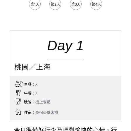
第1天
第2天
第3天
第4天
第5天
Day 1
桃園／上海
早餐
：X
午餐
：X
晚餐
：機上餐點
住宿
：夜宿豪華客機
今日準備好行李及輕鬆愉快的心情，行