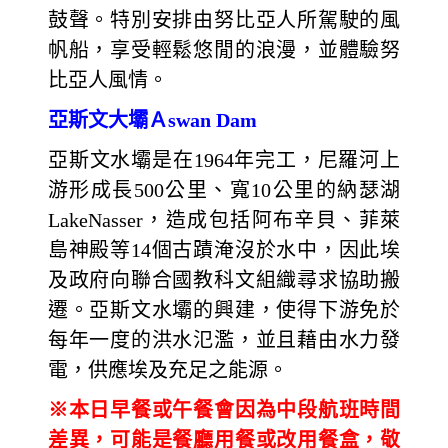
鼓聲。特別安排由努比亞人所駕駛的風
帆船，享受輕鬆悠閒的浪漫，並體驗努
比亞人風情。
亞斯文大壩Ａswan Dam
亞斯文水壩是在1964年完工，尼羅河上
游形成長500公里、寬10公里的納瑟湖
LakeNasser，造成包括阿布辛貝、菲萊
島神殿等14個古蹟淹沒於水中，因此埃
及政府向聯合國教科文組織尋求協助搬
遷。亞斯文水壩的興建，使得下游免於
每年一度的洪水氾濫，並且藉由水力發
電，供應埃及充足之能源。
※本日早餐或午餐會因為中段航班時間
差異，可能是餐廳用餐或改用餐盒，敬