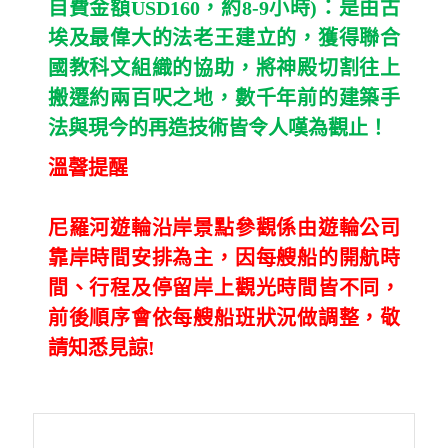
自費金額USD160，約8-9小時)：是由古
埃及最偉大的法老王建立的，獲得聯合
國教科文組織的協助，將神殿切割往上
搬遷約兩百呎之地，數千年前的建築手
法與現今的再造技術皆令人嘆為觀止！
溫韾提醒
尼羅河遊輪沿岸景點參觀係由遊輪公司
靠岸時間安排為主，因每艘船的開航時
間、行程及停留岸上觀光時間皆不同，
前後順序會依每艘船班狀況做調整，敬
請知悉見諒!