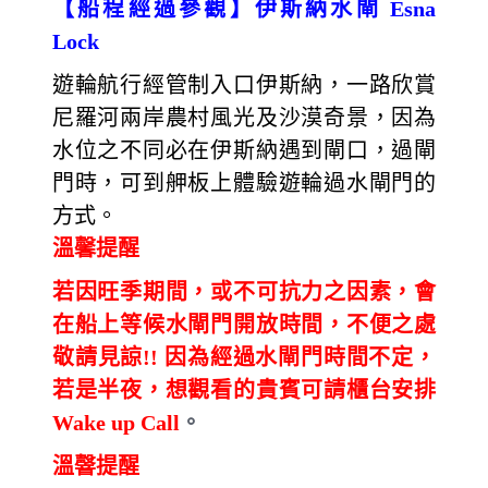
【船程經過參觀】伊斯納水閘 Esna
Lock
遊輪航行經管制入口伊斯納，一路欣賞
尼羅河兩岸農村風光及沙漠奇景，因為
水位之不同必在伊斯納遇到閘口，過閘
門時，可到舺板上體驗遊輪過水閘門的
方式。
溫馨提醒
若因旺季期間，或不可抗力之因素，會
在船上等候水閘門開放時間，不便之處
敬請見諒!! 因為經過水閘門時間不定，
若是半夜，想觀看的貴賓可請櫃台安排
Wake up Call
。
溫韾提醒