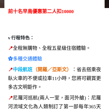
前十名早鳥優惠第二人扣10000
v
行程特色：
📍
全程無購物、全程五星級住宿體驗。
✿多種交通體驗
📍
）
中段航班
（開羅／亞斯文
：
省去搭乘夜
臥火車的不便或拉車11小時，您將可觀賞更
多古文明鉅作。
📍
尼羅河巡航
(
兩人一室，面河外艙
)
：尼羅
河流域文化為人類制訂了第一部每年365天