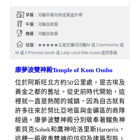
早餐
：河輪早餐內用或餐盒外帶
午餐
：河輪自助餐
晚餐
：河輪自助餐
住宿
：★★★★★五星尼羅河河輪M 或 S Semiramis 或
M 或 S Princess Sarah 或 Lady carol Nile cruise 或同等級
康夢波雙神殿Temple of Kom Ombo
位於阿斯旺北方約50公里處，是古埃及
黃金之都的舊址。從史前時代開始，這
裡就一直是熱鬧的城鎮，因為自古就有
許多往來於努比亞地區與金礦區的商隊
經過。康夢波雙神殿分別敬奉著鱷魚神
索貝克Sobek和鷹神哈洛里斯Haroeris，
這種一殿敬奉雙神的信仰及建築型態，