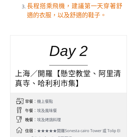
長程搭乘飛機，建議第一天穿著舒
適的衣服，以及舒適的鞋子。
Day 2
上海／開羅【懸空教堂、阿里清
真寺、哈利利市集】
早餐
：機上餐點
午餐
：埃及風味餐
晚餐
：埃及烤鴿料理
住宿
：★★★★★開羅Sonesta cairo Tower 或 Tolip EI