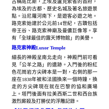
古稱底比斯，上埃及盧克索省的首府，
為埃及的古都、歷史名城及著名旅遊景
點。沿尼羅河南下，是遊客必遊之地。
路克索始建於公元前14世紀，古蹟包括
帝王谷、路克索神廟及曼儂巨像等。享
有「全球最佳的露天博物館」的美譽。
路克索神殿Luxor Temple
細長的神殿呈南北走向，神殿門前可看
見「公羊之路」的遺跡。入門後的粉紅
色花崗岩方尖碑本是一對，右側的那一
座在1838年被和法國換來一個時鐘，換
走的方尖碑現在就在巴黎的協和廣場
上。塔門後面有拉美西斯二世和西台族
激烈廝殺及打勝仗的浮雕記錄。