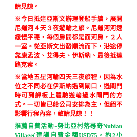
請見諒。
※今日抵達亞斯文辦理登船手續，展開
尼羅河４天３夜遊輪之旅。尼羅河河速
緩慢平穩，每個房間都是面河房，２人
一室。從亞斯文出發順流而下，沿途停
靠康孟波、艾得夫、伊斯納、最後抵達
路克索。
※當地五星河輪四天三夜旅程，因為水
位之不同必在伊斯納遇到閘口，過閘門
時可到舺板上體驗遊輪過水閘門的方
式。一切皆已船公司安排為主，但絕不
影響行程內容，敬請見諒！！
推薦自費活動~努比亞村落尋奇
Nubian
Village(
建議自費金額
USD75
，約
2
小